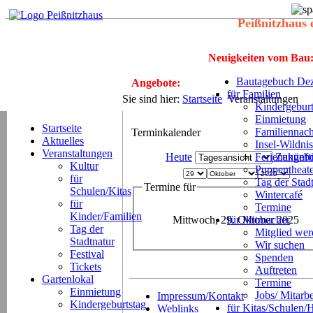
Peißnitzhaus 
Neuigkeiten vom Bau
Bautagebuch Dez
Angebote:
für Familien
Sie sind hier:
Startseite
Veranstaltungen
Kindergeburt
Einmietung
Startseite
Familiennach
Terminkalender
Aktuelles
Insel-Wildnis
Veranstaltungen
Heute
Ferienangeb
Zukünft
Kultur
Puppentheat
für
Tag der Stad
Termine für
Schulen/Kitas
Wintercafé
für
Termine
Kinder/Familien
Mittwoch, 29. Oktober 2025
für Mitmacher
Tag der
Mitglied we
Stadtnatur
Wir suchen
Festival
Spenden
Tickets
Auftreten
Gartenlokal
Termine
Einmietung
Jobs/ Mitarbe
Impressum/Kontakt
Kindergeburtstag
für Kitas/Schulen/
Weblinks