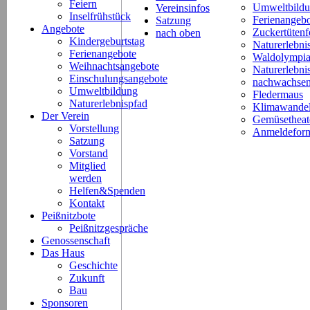
Feiern
Umweltbild
Vereinsinfos
Inselfrühstück
Ferienangeb
Satzung
Angebote
Zuckertütenf
nach oben
Kindergeburtstag
Naturerlebni
Ferienangebote
Waldolympi
Weihnachtsangebote
Naturerlebn
Einschulungsangebote
nachwachsen
Umweltbildung
Fledermaus
Naturerlebnispfad
Klimawande
Der Verein
Gemüsetheat
Vorstellung
Anmeldeform
Satzung
Vorstand
Mitglied
werden
Helfen&Spenden
Kontakt
Peißnitzbote
Peißnitzgespräche
Genossenschaft
Das Haus
Geschichte
Zukunft
Bau
Sponsoren