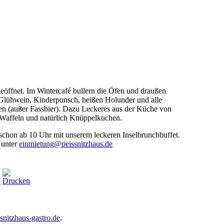
eöffnet. Im Wintercafé bullern die Öfen und draußen
 Glühwein, Kinderpunsch, heißen Holunder und alle
en (außer Fassbier). Dazu Leckeres aus der Küche von
e Waffeln und natürlich Knüppelkuchen.
schon ab 10 Uhr mit unserem leckeren Inselbrunchbuffet.
 unter
einmietung@peissnitzhaus.de
nitzhaus-gastro.de
.