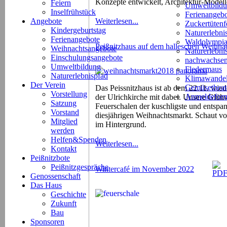
Konzepte entwickelt, Architektur-Modell
Feiern
Umweltbild
Inselfrühstück
Ferienangeb
Angebote
Weiterlesen...
Zuckertütenf
Kindergeburtstag
Naturerlebni
Ferienangebote
Waldolympi
Peißnitzhaus auf dem halleschen Weihna
Weihnachtsangebote
Naturerlebn
Einschulungsangebote
nachwachsen
Umweltbildung
Fledermaus
Naturerlebnispfad
Klimawande
Der Verein
Gemüsetheat
Das Peissnitzhaus ist ab dem 22.11. wi
Vorstellung
Anmeldeform
der Ulrichkirche mit dabei. Unsere Glühw
Satzung
Feuerschalen der kuschligste und entsp
Vorstand
diesjährigen Weihnachtsmarkt. Schaut vo
Mitglied
im Hintergrund.
werden
Helfen&Spenden
Weiterlesen...
Kontakt
Peißnitzbote
Peißnitzgespräche
Wintercafé im November 2022
Genossenschaft
Das Haus
Geschichte
Zukunft
Bau
Sponsoren