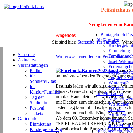
Peißnitzhaus 
Neuigkeiten vom Bau
Bautagebuch Dez
Angebote:
für Familien
Sie sind hier:
Startseite
für Familien
Winte
Kindergeburt
Einmietung
Startseite
Familiennach
Winterwochenenden am Peißnitzhaus
Aktuelles
Insel-Wildnis
Veranstaltungen
Ferienangeb
Kultur
vom 25
Puppentheat
für
an und zwischen den Feiertagen durchge
Tag der Stad
Schulen/Kitas
Wintercafé
Erstmals laden wir alle zu unseren Wint
für
Termine
Musik. Genießt und entspannt an unsere
Kinder/Familien
für Mitmacher
um das Haus bieten wir warme Getränke, 
Tag der
Mitglied we
mit Decken zum einkuscheln. Dazu komme
Stadtnatur
Wir suchen
Jeden Tag könnt ihr Tischtennis, Schac
Festival
Spenden
backen und euch die Bäuche voll schlage
Tickets
Auftreten
Ab dem 03. Dezember könnt ihr auch Sam
Gartenlokal
Termine
"SPIEL RAUM TREFFPUNKT" besuchen. D
Einmietung
Jobs/ Mitarbe
Kunsthochschule Burg zur zukünftigen S
Kindergeburtstag
für Kitas/Schulen/