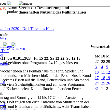
e.V.
Verein zur Restaurierung und
dauerhaften Nutzung des Peißnitzhauses
:
ember 2020 - Drei Türen ins Haus
rcafé
stag
Veransta
mittage
-Treff
ote
Mo
Di
M
.11. bis 01.01.2023 -
Fr 15-22, Sa 12-22, So 12-18
er
27
28
29
hend geöffnet ohne Programm, 24.12. geschlossen
tnatur
3
4
5
erwochenenden ans Peißnitzhaus mit Tanz, Spielen und
10
11
12
m romantischen Märchenschloß auf der Peißnitzinsel. Rund
17
18
19
leckeres Essen auf die Hand, Feuerstellen und Sitzmöbel
rden
24
25
26
n viele Spielmöglichkeiten und ein tolles Programm.
31
1
2
h und Kicker spielen, Knüppelkuchen über dem Feuer
n.
stag und Sonntag von 14 bis 17 Uhr die Ausstellung
ort zeigen wir euch Entwürfe von Studierenden der
iter
piel- und Erlebniswelt im Peißnitzhaus. Acht Teams haben
Horte