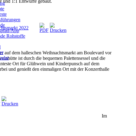
e und 1:1 Entwürfe gebaut.
ung
ote
este
sführungen
ade
chtsmarkt 2022
ispfad-App
de Rohstoffe
l
er
eder auf dem halleschen Weihnachtsmarkt am Boulevard vor
ular
einhütte ist durch die bequemen Palettensessel und die
annteste Ort für Glühwein und Kinderpunsch auf dem
rbei und genießt den einmaligen Ort mit der Konzerthalle
Im