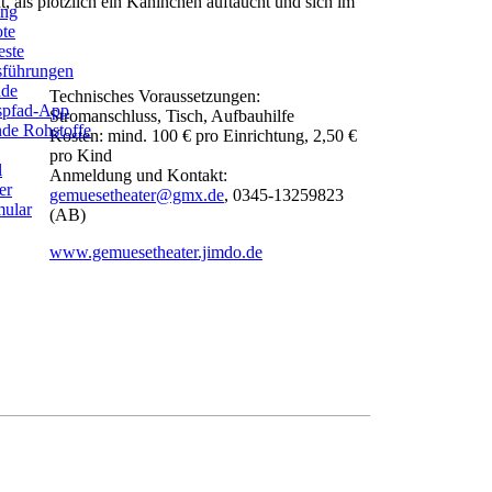
, als plötzlich ein Kaninchen auftaucht und sich im
ung
ote
este
sführungen
ade
Technisches Voraussetzungen:
ispfad-App
Stromanschluss, Tisch, Aufbauhilfe
de Rohstoffe
Kosten: mind. 100 € pro Einrichtung, 2,50 €
pro Kind
l
Anmeldung und Kontakt:
er
gemuesetheater@gmx.de
, 0345-13259823
ular
(AB)
www.gemuesetheater.jimdo.de