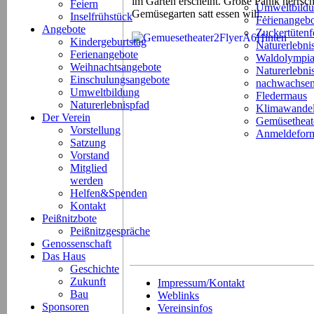
im Garten erscheint. Große Panik herrscht
Feiern
Umweltbild
Gemüsegarten satt essen will…
Inselfrühstück
Ferienangeb
Angebote
Zuckertütenf
Kindergeburtstag
Naturerlebni
Ferienangebote
Waldolympi
Weihnachtsangebote
Naturerlebn
Einschulungsangebote
nachwachsen
Umweltbildung
Fledermaus
Naturerlebnispfad
Klimawande
Der Verein
Gemüsetheat
Vorstellung
Anmeldeform
Satzung
Vorstand
Mitglied
werden
Helfen&Spenden
Kontakt
Peißnitzbote
Peißnitzgespräche
Genossenschaft
Das Haus
Geschichte
Zukunft
Impressum/Kontakt
Bau
Weblinks
Sponsoren
Vereinsinfos