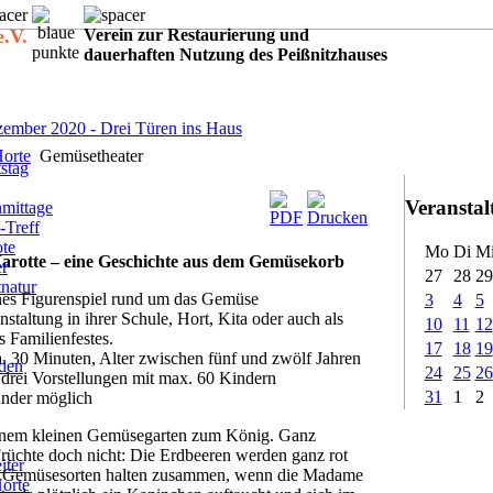
e.V.
Verein zur Restaurierung und
dauerhaften Nutzung des Peißnitzhauses
:
ember 2020 - Drei Türen ins Haus
Horte
Gemüsetheater
stag
Veransta
mittage
-Treff
ote
Mo
Di
M
arotte – eine Geschichte aus dem Gemüsekorb
er
27
28
29
tnatur
nes Figurenspiel rund um das Gemüse
3
4
5
nstaltung in ihrer Schule, Hort, Kita oder auch als
10
11
12
s Familienfestes.
17
18
19
. 30 Minuten, Alter zwischen fünf und zwölf Jahren
rden
24
25
26
 drei Vorstellungen mit max. 60 Kindern
31
1
2
ander möglich
 einem kleinen Gemüsegarten zum König. Ganz
rüchte doch nicht: Die Erdbeeren werden ganz rot
iter
Alle Gemüsesorten halten zusammen, wenn die Madame
Horte