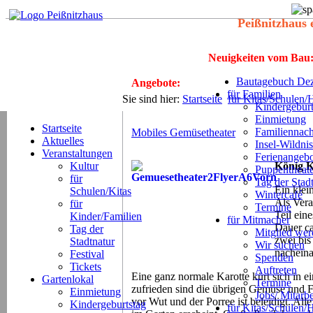
Peißnitzhaus 
Neuigkeiten vom Bau
Bautagebuch Dez
Angebote:
für Familien
Sie sind hier:
Startseite
für Kitas/Schulen/
Kindergeburt
Einmietung
Startseite
Familiennach
Mobiles Gemüsetheater
Aktuelles
Insel-Wildnis
Veranstaltungen
Ferienangeb
Kultur
König K
Puppentheat
für
Tag der Stad
Ein klei
Schulen/Kitas
Wintercafé
Als Vera
für
Termine
Teil eine
Kinder/Familien
für Mitmacher
Dauer ca
Tag der
Mitglied we
zwei bis
Stadtnatur
Wir suchen
nachein
Festival
Spenden
Tickets
Auftreten
Eine ganz normale Karotte kürt sich in
Gartenlokal
Termine
zufrieden sind die übrigen Gemüse und F
Einmietung
Jobs/ Mitarbe
vor Wut und der Porree ist beleidigt. 
Kindergeburtstag
für Kitas/Schulen/