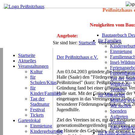
Peißnitzhaus 
Neuigkeiten vom Bau
Bautagebuch Dez
Angebote:
für Familien
Sie sind hier:
Startseite
Vereinsinfos
Kindergeburt
Einmietung
Startseite
Familiennach
Der Peißnitzhaus e.V.
Aktuelles
Insel-Wildnis
Veranstaltungen
Ferienangeb
Kultur
Am 03.04.2003 gründete die Initiativgrup
Puppentheat
für
Halle (Saale) den "Förderverein zur Res
Tag der Stad
Schulen/Kitas
Peißnitzinsel" (kurz: Peißnitzhaus e.V. -
Wintercafé
für
Gründung fand bei einer öffentlichen V
Termine
Kinder/Familien
Halle statt. Mit der Gründung zählte der 
für Mitmacher
Tag der
eingetragen in das Vereinsregister Halle 
Mitglied we
Stadtnatur
besonderer Förderungswürdigkeit. Seit 20
Wir suchen
Festival
Jugendhilfe.
Spenden
Tickets
Auftreten
Ziel des Vereines ist es, mit der Restaur
Gartenlokal
Termine
generationsübergreifenden Begegnung un
Einmietung
Jobs/ Mitarbe
die Historie des Gebäudes, die zentrale 
Kindergeburtstag
für Kitas/Schulen/