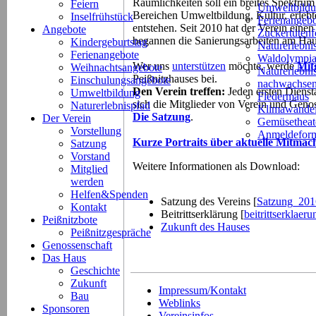
Räumlichkeiten soll ein breites Spektrum
Feiern
Umweltbild
Bereichen Umweltbildung, Kultur, erleb
Inselfrühstück
Ferienangeb
entstehen. Seit 2010 hat der Verein eine
Angebote
Zuckertütenf
begannen die Sanierungsarbeiten am Hau
Kindergeburtstag
Naturerlebni
Ferienangebote
Waldolympi
Wer uns
unterstützen
möchte, werde
Mit
Weihnachtsangebote
Naturerlebn
Peißnitzhauses bei.
Einschulungsangebote
nachwachsen
Den Verein treffen:
Jeden ersten Dienst
Umweltbildung
Fledermaus
sich die Mitglieder von Verein und Geno
Naturerlebnispfad
Klimawande
Die Satzung
.
Der Verein
Gemüsetheat
Vorstellung
Anmeldeform
Kurze Portraits über aktuelle Mitmac
Satzung
Vorstand
Weitere Informationen als Download:
Mitglied
werden
Helfen&Spenden
Satzung des Vereins [
Satzung_201
Kontakt
Beitrittserklärung [
beitrittserklaer
Peißnitzbote
Zukunft des Hauses
Peißnitzgespräche
Genossenschaft
Das Haus
Geschichte
Zukunft
Impressum/Kontakt
Bau
Weblinks
Sponsoren
Vereinsinfos