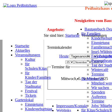
Peißnitzhaus 
Neuigkeiten vom Bau
Bautagebuch Dez
Angebote:
für Familien
Sie sind hier:
Startseite
Veranstaltungen
Kindergeburt
Einmietung
Startseite
Familiennach
Terminkalender
Aktuelles
Insel-Wildnis
Veranstaltungen
Heute
Ferienangeb
Zukünft
Kultur
Puppentheat
für
Tag der Stad
Termine für
Schulen/Kitas
Wintercafé
für
Termine
Kinder/Familien
Mittwoch, 5. November 2025
für Mitmacher
Tag der
Mitglied we
Stadtnatur
Wir suchen
Festival
Spenden
Tickets
Auftreten
Gartenlokal
Termine
Einmietung
Jobs/ Mitarbe
Impressum/Kontakt
Kindergeburtstag
für Kitas/Schulen/
Weblinks