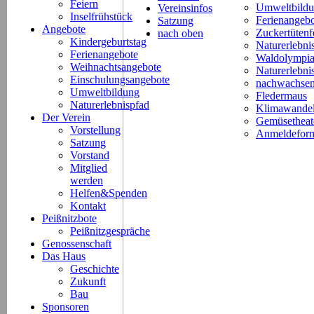
Feiern
Umweltbild
Vereinsinfos
Inselfrühstück
Ferienangeb
Satzung
Angebote
Zuckertütenf
nach oben
Kindergeburtstag
Naturerlebni
Ferienangebote
Waldolympi
Weihnachtsangebote
Naturerlebn
Einschulungsangebote
nachwachsen
Umweltbildung
Fledermaus
Naturerlebnispfad
Klimawande
Der Verein
Gemüsetheat
Vorstellung
Anmeldeform
Satzung
Vorstand
Mitglied
werden
Helfen&Spenden
Kontakt
Peißnitzbote
Peißnitzgespräche
Genossenschaft
Das Haus
Geschichte
Zukunft
Bau
Sponsoren