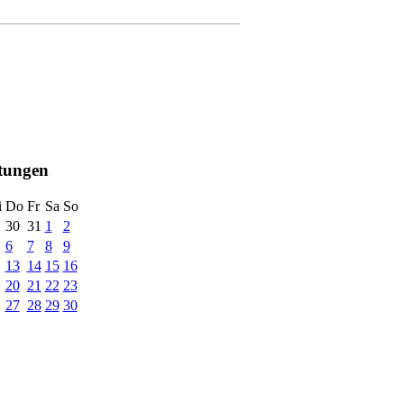
ltungen
i
Do
Fr
Sa
So
30
31
1
2
6
7
8
9
13
14
15
16
20
21
22
23
27
28
29
30