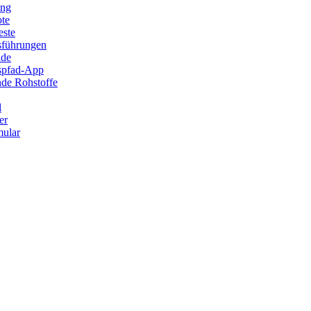
ung
ote
este
sführungen
ade
ispfad-App
de Rohstoffe
l
er
ular