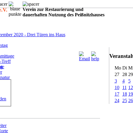
e.V.
Verein zur Restaurierung und
dauerhaften Nutzung des Peißnitzhauses
:
ember 2020 - Drei Türen ins Haus
stag
Veransta
mittage
-Treff
ote
ig
Mo
Di
M
er
27
28
29
tnatur
3
4
5
10
11
12
17
18
19
rden
24
25
26
iter
Horte