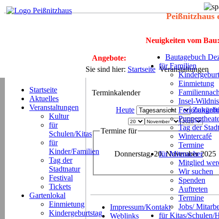
Peißnitzhaus 
Neuigkeiten vom Bau
Bautagebuch Dez
Angebote:
für Familien
Sie sind hier:
Startseite
Veranstaltungen
Kindergeburt
Einmietung
Startseite
Familiennach
Terminkalender
Aktuelles
Insel-Wildnis
Veranstaltungen
Heute
Ferienangeb
Zukünft
Kultur
Puppentheat
für
Tag der Stad
Termine für
Schulen/Kitas
Wintercafé
für
Termine
Kinder/Familien
Donnerstag, 20. November 2025
für Mitmacher
Tag der
Mitglied we
Stadtnatur
Wir suchen
Festival
Spenden
Tickets
Auftreten
Gartenlokal
Termine
Einmietung
Jobs/ Mitarbe
Impressum/Kontakt
Kindergeburtstag
für Kitas/Schulen/
Weblinks