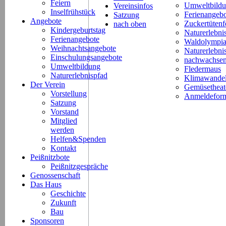
Feiern
Umweltbild
Vereinsinfos
Inselfrühstück
Ferienangeb
Satzung
Angebote
Zuckertütenf
nach oben
Kindergeburtstag
Naturerlebni
Ferienangebote
Waldolympi
Weihnachtsangebote
Naturerlebn
Einschulungsangebote
nachwachsen
Umweltbildung
Fledermaus
Naturerlebnispfad
Klimawande
Der Verein
Gemüsetheat
Vorstellung
Anmeldeform
Satzung
Vorstand
Mitglied
werden
Helfen&Spenden
Kontakt
Peißnitzbote
Peißnitzgespräche
Genossenschaft
Das Haus
Geschichte
Zukunft
Bau
Sponsoren