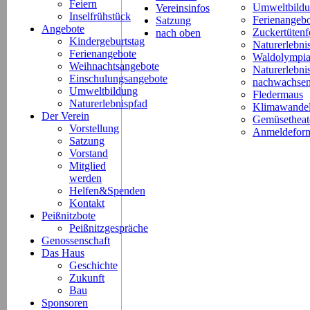
Feiern
Umweltbild
Vereinsinfos
Inselfrühstück
Ferienangeb
Satzung
Angebote
Zuckertütenf
nach oben
Kindergeburtstag
Naturerlebni
Ferienangebote
Waldolympi
Weihnachtsangebote
Naturerlebn
Einschulungsangebote
nachwachsen
Umweltbildung
Fledermaus
Naturerlebnispfad
Klimawande
Der Verein
Gemüsetheat
Vorstellung
Anmeldeform
Satzung
Vorstand
Mitglied
werden
Helfen&Spenden
Kontakt
Peißnitzbote
Peißnitzgespräche
Genossenschaft
Das Haus
Geschichte
Zukunft
Bau
Sponsoren