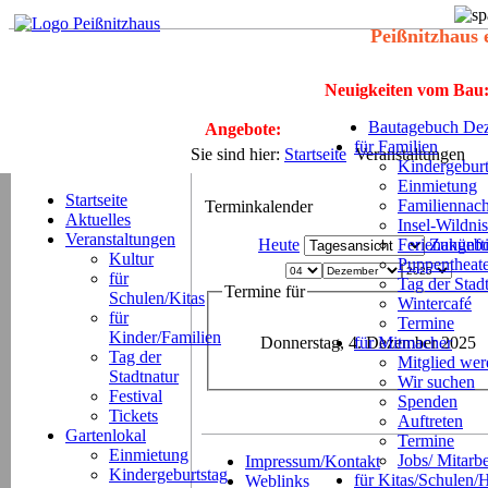
Peißnitzhaus 
Neuigkeiten vom Bau
Bautagebuch Dez
Angebote:
für Familien
Sie sind hier:
Startseite
Veranstaltungen
Kindergeburt
Einmietung
Startseite
Familiennach
Terminkalender
Aktuelles
Insel-Wildnis
Veranstaltungen
Heute
Ferienangeb
Zukünft
Kultur
Puppentheat
für
Tag der Stad
Termine für
Schulen/Kitas
Wintercafé
für
Termine
Kinder/Familien
Donnerstag, 4. Dezember 2025
für Mitmacher
Tag der
Mitglied we
Stadtnatur
Wir suchen
Festival
Spenden
Tickets
Auftreten
Gartenlokal
Termine
Einmietung
Jobs/ Mitarbe
Impressum/Kontakt
Kindergeburtstag
für Kitas/Schulen/
Weblinks