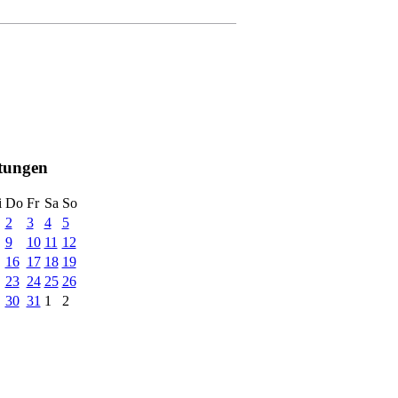
ltungen
i
Do
Fr
Sa
So
2
3
4
5
9
10
11
12
16
17
18
19
23
24
25
26
30
31
1
2