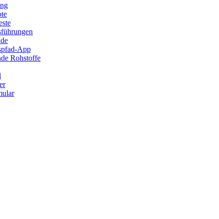
ung
ote
este
sführungen
ade
ispfad-App
de Rohstoffe
l
er
ular