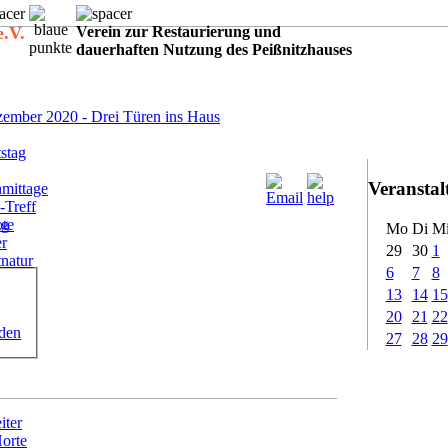
e.V.
Verein zur Restaurierung und
dauerhaften Nutzung des Peißnitzhauses
:
ember 2020 - Drei Türen ins Haus
stag
Veransta
mittage
-Treff
ote
ig
Mo
Di
M
er
29
30
1
tnatur
6
7
8
13
14
15
20
21
22
rden
27
28
29
iter
Horte