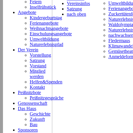
Feiern
Umweltbild
Vereinsinfos
Inselfrühstück
Ferienangeb
Satzung
Angebote
Zuckertütenf
nach oben
Kindergeburtstag
Naturerlebni
Ferienangebote
Waldolympi
Weihnachtsangebote
Naturerlebn
Einschulungsangebote
nachwachsen
Umweltbildung
Fledermaus
Naturerlebnispfad
Klimawande
Der Verein
Gemüsetheat
Vorstellung
Anmeldeform
Satzung
Vorstand
Mitglied
werden
Helfen&Spenden
Kontakt
Peißnitzbote
Peißnitzgespräche
Genossenschaft
Das Haus
Geschichte
Zukunft
Bau
Sponsoren