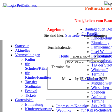
Peißnitzhaus 
Neuigkeiten vom Bau
Bautagebuch Dez
Angebote:
für Familien
Sie sind hier:
Startseite
Veranstaltungen
Kindergeburt
Einmietung
Startseite
Familiennach
Terminkalender
Aktuelles
Insel-Wildnis
Veranstaltungen
Heute
Ferienangeb
Zukünft
Kultur
Puppentheat
für
Tag der Stad
Termine für
Schulen/Kitas
Wintercafé
für
Termine
Kinder/Familien
Mittwoch, 15. Oktober 2025
für Mitmacher
Tag der
Mitglied we
Stadtnatur
Wir suchen
Festival
Spenden
Tickets
Auftreten
Gartenlokal
Termine
Einmietung
Jobs/ Mitarbe
Impressum/Kontakt
Kindergeburtstag
für Kitas/Schulen/
Weblinks