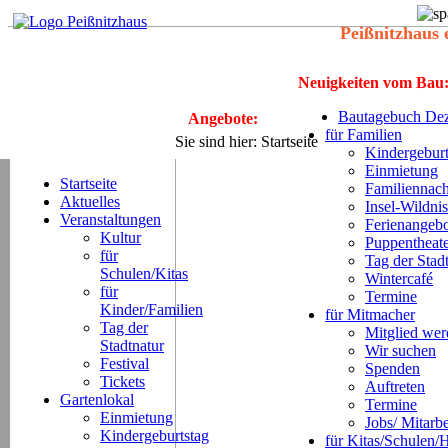
Peißnitzhaus 
Neuigkeiten vom Bau
Bautagebuch Dez
Angebote:
für Familien
Sie sind hier:
Startseite
Kindergeburt
Einmietung
Startseite
Familiennach
Aktuelles
Insel-Wildnis
Veranstaltungen
Ferienangeb
Kultur
Puppentheat
für
Tag der Stad
Schulen/Kitas
Wintercafé
für
Termine
Kinder/Familien
für Mitmacher
Tag der
Mitglied we
Stadtnatur
Wir suchen
Festival
Spenden
Tickets
Auftreten
Gartenlokal
Termine
Einmietung
Jobs/ Mitarbe
Kindergeburtstag
für Kitas/Schulen/