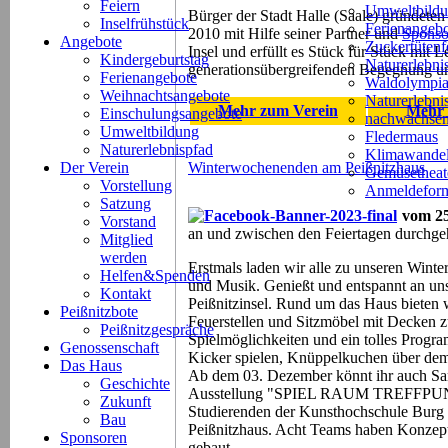
Feiern
Umweltbild
Bürger der Stadt Halle (Saale) gründeten
Inselfrühstück
Ferienangeb
2010 mit Hilfe seiner Partner und
Sponso
Angebote
Zuckertütenf
Insel und erfüllt es Stück für Stück mit Le
Kindergeburtstag
Naturerlebni
generationsübergreifenden Begegnung un
Ferienangebote
Waldolympi
Weihnachtsangebote
Naturerlebn
Mehr zum Verein
Mehr 
Einschulungsangebote
nachwachsen
Umweltbildung
Fledermaus
Naturerlebnispfad
Klimawande
Der Verein
Winterwochenenden am Peißnitzhaus
Gemüsetheat
Vorstellung
Anmeldeform
Satzung
vom 25
Vorstand
an und zwischen den Feiertagen durchge
Mitglied
werden
Erstmals laden wir alle zu unseren Wint
Helfen&Spenden
und Musik. Genießt und entspannt an un
Kontakt
Peißnitzinsel. Rund um das Haus bieten 
Peißnitzbote
Feuerstellen und Sitzmöbel mit Decken
Peißnitzgespräche
Spielmöglichkeiten und ein tolles Progr
Genossenschaft
Kicker spielen, Knüppelkuchen über dem
Das Haus
Ab dem 03. Dezember könnt ihr auch Sa
Geschichte
Ausstellung "SPIEL RAUM TREFFPUNKT
Zukunft
Studierenden der Kunsthochschule Burg z
Bau
Peißnitzhaus. Acht Teams haben Konzept
Sponsoren
gebaut.