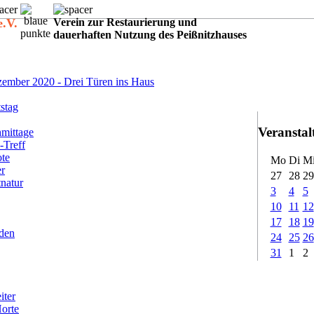
e.V.
Verein zur Restaurierung und
dauerhaften Nutzung des Peißnitzhauses
:
ember 2020 - Drei Türen ins Haus
stag
Veransta
mittage
-Treff
ote
Mo
Di
M
er
27
28
29
tnatur
3
4
5
10
11
12
17
18
19
rden
24
25
26
31
1
2
iter
Horte