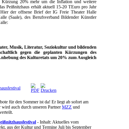
er Kürzung 20% mehr um die Inflation und weitere
as Peißnitzhaus erhält aktuell 15-20 TEuro pro Jahr
. Hier der offnene Brief der IG Freie Theater Halle
Halle (Saale), des Berufsverband Bildender Künstler
alle:
ater, Musik, Literatur, Soziokultur und bildenden
chaftlich gegen die geplanten Kürzungen des
 Anhebung des Kulturetats um 20% zum Ausgleich
hausfestival
bote für den Sommer ist da! Er liegt ab sofort am
r wird auch durch unseren Partner
MZZ
und
erteilt.
eißnitzhausfestival
- Inhalt: Aktuelles vom
kt, aus der Kultur und Termine Juli bis September