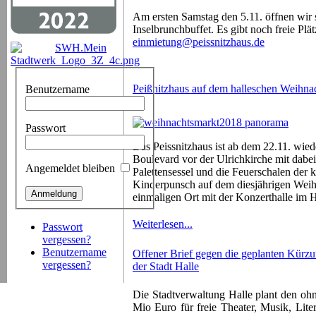
Am ersten Samstag den 5.11. öffnen wir
Inselbrunchbuffet. Es gibt noch freie Plä
einmietung@peissnitzhaus.de
Peißnitzhaus auf dem halleschen Weihna
Benutzername
Passwort
Das Peissnitzhaus ist ab dem 22.11. wie
Boulevard vor der Ulrichkirche mit dabe
Angemeldet bleiben
Palettensessel und die Feuerschalen der 
Kinderpunsch auf dem diesjährigen Weih
einmaligen Ort mit der Konzerthalle im 
Weiterlesen...
Passwort
vergessen?
Benutzername
Offener Brief gegen die geplanten Kürzu
vergessen?
der Stadt Halle
Die Stadtverwaltung Halle plant den ohne
Mio Euro für freie Theater, Musik, Lite