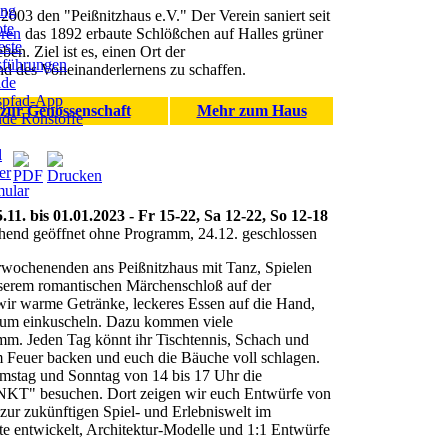
ung
 2003 den "Peißnitzhaus e.V." Der Verein saniert seit
ote
ren
das 1892 erbaute Schlößchen auf Halles grüner
este
ben. Ziel ist es, einen Ort der
sführungen
d des Voneinanderlernens zu schaffen.
ade
ispfad-App
zur Genossenschaft
Mehr zum Haus
de Rohstoffe
l
er
ular
.11. bis 01.01.2023 -
Fr 15-22, Sa 12-22, So 12-18
hend geöffnet ohne Programm, 24.12. geschlossen
erwochenenden ans Peißnitzhaus mit Tanz, Spielen
serem romantischen Märchenschloß auf der
wir warme Getränke, leckeres Essen auf die Hand,
 zum einkuscheln. Dazu kommen viele
amm. Jeden Tag könnt ihr Tischtennis, Schach und
 Feuer backen und euch die Bäuche voll schlagen.
mstag und Sonntag von 14 bis 17 Uhr die
" besuchen. Dort zeigen wir euch Entwürfe von
ur zukünftigen Spiel- und Erlebniswelt im
e entwickelt, Architektur-Modelle und 1:1 Entwürfe