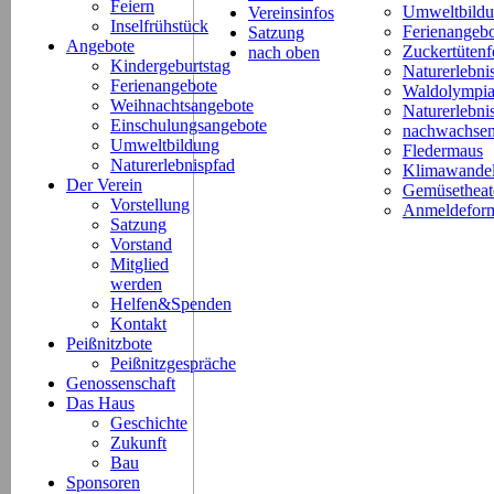
Feiern
Umweltbild
Vereinsinfos
Inselfrühstück
Ferienangeb
Satzung
Angebote
Zuckertütenf
nach oben
Kindergeburtstag
Naturerlebni
Ferienangebote
Waldolympi
Weihnachtsangebote
Naturerlebn
Einschulungsangebote
nachwachsen
Umweltbildung
Fledermaus
Naturerlebnispfad
Klimawande
Der Verein
Gemüsetheat
Vorstellung
Anmeldeform
Satzung
Vorstand
Mitglied
werden
Helfen&Spenden
Kontakt
Peißnitzbote
Peißnitzgespräche
Genossenschaft
Das Haus
Geschichte
Zukunft
Bau
Sponsoren