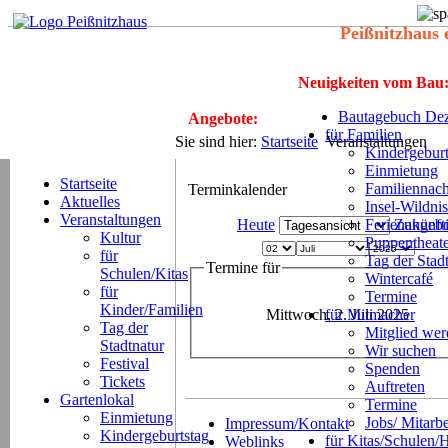
Peißnitzhaus 
Neuigkeiten vom Bau
Bautagebuch Dez
Angebote:
für Familien
Sie sind hier:
Startseite
Veranstaltungen
Kindergeburt
Einmietung
Startseite
Familiennach
Terminkalender
Aktuelles
Insel-Wildnis
Veranstaltungen
Heute
Ferienangeb
Zukünft
Kultur
Puppentheat
für
Tag der Stad
Termine für
Schulen/Kitas
Wintercafé
für
Termine
Kinder/Familien
Mittwoch, 2. Juli 2025
für Mitmacher
Tag der
Mitglied we
Stadtnatur
Wir suchen
Festival
Spenden
Tickets
Auftreten
Gartenlokal
Termine
Einmietung
Jobs/ Mitarbe
Impressum/Kontakt
Kindergeburtstag
für Kitas/Schulen/
Weblinks