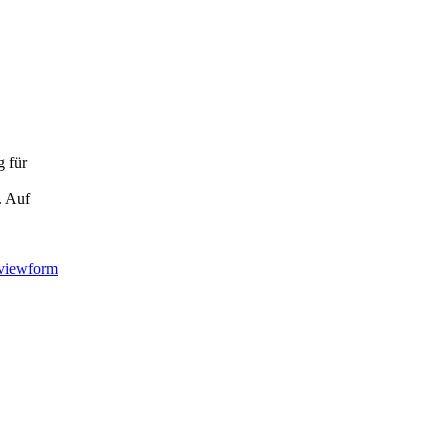
g für
. Auf
viewform