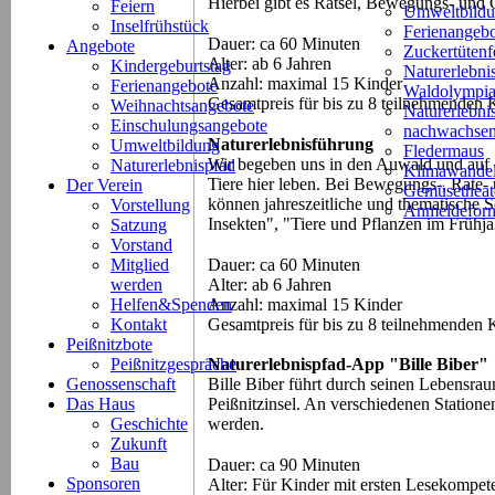
Hierbei gibt es Rätsel, Bewegungs- und G
Feiern
Umweltbild
Inselfrühstück
Ferienangeb
Dauer: ca 60 Minuten
Angebote
Zuckertütenf
Alter: ab 6 Jahren
Kindergeburtstag
Naturerlebni
Anzahl: maximal 15 Kinder
Ferienangebote
Waldolympi
Gesamtpreis für bis zu 8 teilnehmenden 
Weihnachtsangebote
Naturerlebn
Einschulungsangebote
nachwachsen
Naturerlebnisführung
Umweltbildung
Fledermaus
Wir begeben uns in den Auwald und auf 
Naturerlebnispfad
Klimawande
Tiere hier leben. Bei Bewegungs-, Rate- 
Der Verein
Gemüsetheat
können jahreszeitliche und thematische
Vorstellung
Anmeldeform
Insekten", "Tiere und Pflanzen im Frühjah
Satzung
Vorstand
Dauer: ca 60 Minuten
Mitglied
Alter: ab 6 Jahren
werden
Anzahl: maximal 15 Kinder
Helfen&Spenden
Gesamtpreis für bis zu 8 teilnehmenden 
Kontakt
Peißnitzbote
Peißnitzgespräche
Naturerlebnispfad-App "Bille Biber"
Genossenschaft
Bille Biber führt durch seinen Lebensra
Das Haus
Peißnitzinsel. An verschiedenen Station
Geschichte
werden.
Zukunft
Bau
Dauer: ca 90 Minuten
Sponsoren
Alter: Für Kinder mit ersten Lesekompet