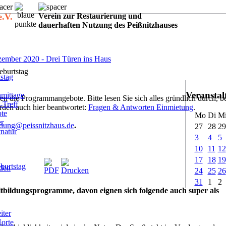
e.V.
Verein zur Restaurierung und
dauerhaften Nutzung des Peißnitzhauses
:
ember 2020 - Drei Türen ins Haus
burtstag
stag
Veransta
mittage
n die Programmangebote. Bitte lesen Sie sich alles gründlich durch, b
-Treff
rden auch hier beantwortet:
Fragen & Antworten Einmietung
.
ote
Mo
Di
M
er
dung@peissnitzhaus.de
.
27
28
29
tnatur
3
4
5
10
11
12
17
18
19
burtstag
rden
24
25
26
31
1
2
tbildungsprogramme, davon eignen sich folgende auch super als
iter
Horte