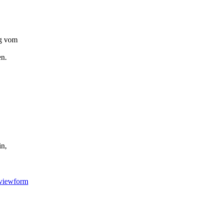
ng vom
en.
in,
viewform