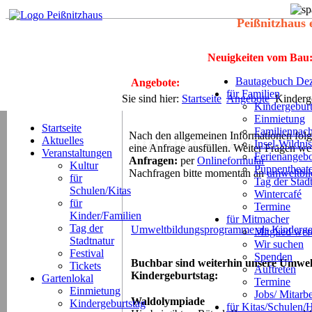
Peißnitzhaus 
Neuigkeiten vom Bau
Bautagebuch Dez
Angebote:
für Familien
Sie sind hier:
Startseite
Angebote
Kinderge
Kindergeburt
Einmietung
Startseite
Familiennach
Nach den allgemeinen Informationen folge
Aktuelles
Insel-Wildnis
eine Anfrage ausfüllen. Weiter Fragen we
ÂÂÂÂÂÂÂÂÂÂÂÂÂÂÂÂÂÂÂÂ
Veranstaltungen
Ferienangeb
Anfragen:
per
Onlineformular
Kultur
Puppentheat
Nachfragen bitte momentan an
umweltbil
für
Tag der Stad
Schulen/Kitas
Wintercafé
für
Termine
Kinder/Familien
für Mitmacher
Tag der
Umweltbildungsprogramme als Kinderge
Mitglied we
Stadtnatur
Wir suchen
Festival
Spenden
Buchbar sind weiterhin unsere Umwel
Tickets
Auftreten
Kindergeburtstag:
Gartenlokal
Termine
Einmietung
Jobs/ Mitarbe
Waldolympiade
Kindergeburtstag
für Kitas/Schulen/