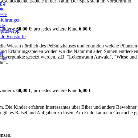
eschicklichkeitsspiele in der Natur. Der Spaß steht im Vordergrund.
ung
ote
este
sführungen
ade
Kindern:
60,00 €
;
pro jedes weitere Kind
6
,00
€
ispfad-App
de Rohstoffe
die Wiesen nördlich des Peißnitzhauses und erkunden welche Pflanzen
l
und Erfahrungsspielen wollen wir die Natur mit allen Sinnen entdecken
er
 Schwerpunkte gesetzt werden, z.B. "Lebensraum Auwald", "Wiese und
ular
r"...
Kindern:
60,00 €
;
pro jedes weitere Kind
6
,00
€
um. Die Kinder erfahren Interessantes über Biber und andere Bewohner 
en gilt es Rätsel und Aufgaben zu lösen. Am Ende kann ein Geocache g
enzen.