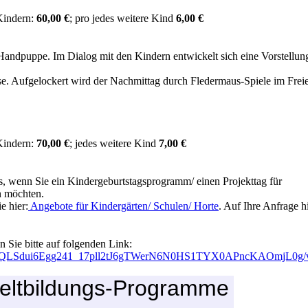
Kindern:
60,00 €
;
pro jedes weitere Kind
6
,00
€
-Handpuppe. Im Dialog mit den Kindern entwickelt sich eine Vorstellu
e. Aufgelockert wird der Nachmittag durch Fledermaus-Spiele im Frei
Kindern:
70,00 €
;
jedes weitere Kind
7,00 €
, wenn Sie ein Kindergeburtstagsprogramm/ einen Projekttag für
n möchten.
 hier:
Angebote für Kindergärten/ Schulen/ Horte
. Auf Ihre Anfrage h
 Sie bitte auf folgenden Link:
/1FAIpQLSdui6Egg241_17pll2tJ6gTWerN6N0HS1TYX0APncKAOmjL0g/