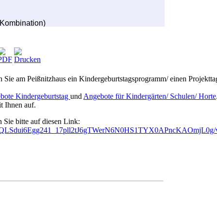
nn Sie am Peißnitzhaus ein Kindergeburtstagsprogramm/ einen Projektta
ote Kindergeburtstag
und
Angebote für Kindergärten/ Schulen/ Horte
t Ihnen auf.
Sie bitte auf diesen Link:
/1FAIpQLSdui6Egg241_17pll2tJ6gTWerN6N0HS1TYX0APncKAOmjL0g/