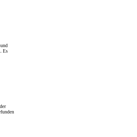
 und
. Es
der
efunden