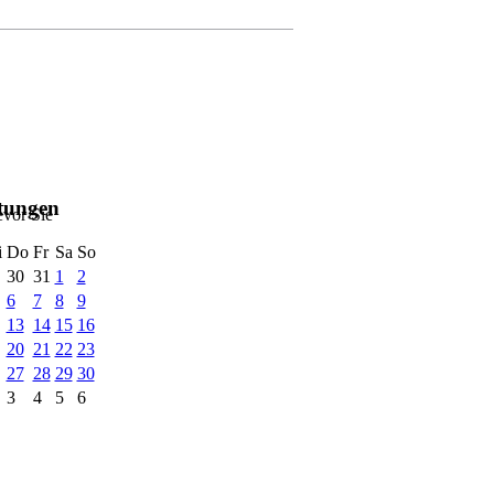
ltungen
evor Sie
i
Do
Fr
Sa
So
30
31
1
2
6
7
8
9
13
14
15
16
20
21
22
23
27
28
29
30
3
4
5
6