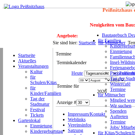
Peißnitzhaus 
Neuigkeiten vom Bau
Bautagebuch Dez
Angebote:
für Familien
Sie sind hier:
Startseite
für Mitmacher
Ter
Kindergeburt
Einmietung
Termine
Startseite
Familiennach
Aktuelles
Insel-Wildnis
Terminkalender
Veranstaltungen
Ferienangeb
Kultur
Heute
Puppentheat
Zukünft
für
Tag der Stad
Schulen/Kitas
Wintercafé
Termine für
für
Termine
2026
Kinder/Familien
für Mitmacher
Tag der
Mitglied we
Anzeige #
Stadtnatur
Wir suchen
Festival
Spenden
Impressum/Kontakt
Tickets
Auftreten
Weblinks
Gartenlokal
Termine
Vereinsinfos
Einmietung
Jobs/ Mitarbe
Satzung
Kindergeburtstag
für Kitas/Schulen/