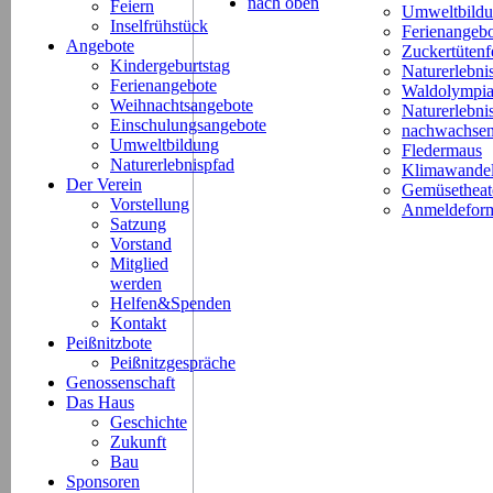
nach oben
Feiern
Umweltbild
Inselfrühstück
Ferienangeb
Angebote
Zuckertütenf
Kindergeburtstag
Naturerlebni
Ferienangebote
Waldolympi
Weihnachtsangebote
Naturerlebn
Einschulungsangebote
nachwachsen
Umweltbildung
Fledermaus
Naturerlebnispfad
Klimawande
Der Verein
Gemüsetheat
Vorstellung
Anmeldeform
Satzung
Vorstand
Mitglied
werden
Helfen&Spenden
Kontakt
Peißnitzbote
Peißnitzgespräche
Genossenschaft
Das Haus
Geschichte
Zukunft
Bau
Sponsoren