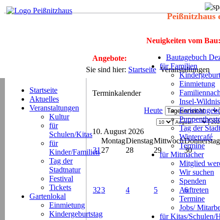
Peißnitzhaus 
Neuigkeiten vom Bau
Bautagebuch Dez
Angebote:
für Familien
Sie sind hier:
Startseite
Veranstaltungen
Kindergeburt
Einmietung
Startseite
Familiennach
Terminkalender
Aktuelles
Insel-Wildnis
Veranstaltungen
Heute
Ferienangeb
Kultur
Puppentheat
für
Tag der Stad
10. August 2026
Schulen/Kitas
Wintercafé
Montag
Dienstag
Mittwoch
Donnerstag
für
Termine
31
27
28
29
30
Kinder/Familien
für Mitmacher
Tag der
Mitglied we
Stadtnatur
Wir suchen
Festival
Spenden
Tickets
32
3
4
5
Auftreten
6
Gartenlokal
Termine
Einmietung
Jobs/ Mitarbe
Kindergeburtstag
für Kitas/Schulen/