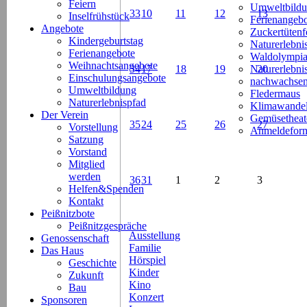
Feiern
Umweltbild
33
10
11
12
13
Inselfrühstück
Ferienangeb
Angebote
Zuckertütenf
Kindergeburtstag
Naturerlebni
Ferienangebote
Waldolympi
Weihnachtsangebote
34
17
18
19
Naturerlebn
20
Einschulungsangebote
nachwachsen
Umweltbildung
Fledermaus
Naturerlebnispfad
Klimawande
Der Verein
Gemüsetheat
35
24
25
26
27
Vorstellung
Anmeldeform
Satzung
Vorstand
Mitglied
werden
36
31
1
2
3
Helfen&Spenden
Kontakt
Peißnitzbote
Peißnitzgespräche
Ausstellung
Genossenschaft
Familie
Das Haus
Hörspiel
Geschichte
Kinder
Zukunft
Kino
Bau
Konzert
Sponsoren