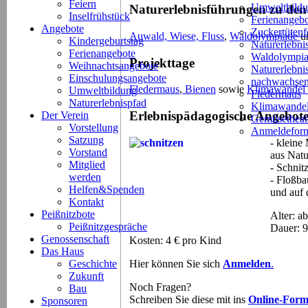
Feiern
Umweltbild
Naturerlebnisführungen zu de
Inselfrühstück
Ferienangeb
Angebote
Zuckertütenf
Auwald, Wiese, Fluss
,
Waldolympiade
u
Kindergeburtstag
Naturerlebni
Ferienangebote
Waldolympi
Projekttage
Weihnachtsangebote
Naturerlebn
Einschulungsangebote
nachwachsen
Fledermaus
,
Bienen
sowie
Klimawandel
Umweltbildung
Fledermaus
Naturerlebnispfad
Klimawande
Erlebnispädagogische Angebote 
Der Verein
Gemüsetheat
Vorstellung
Anmeldeform
Satzung
- kleine
Vorstand
aus Natu
Mitglied
- Schnit
werden
- Floßba
Helfen&Spenden
und auf 
Kontakt
Peißnitzbote
Alter: a
Peißnitzgespräche
Dauer: 
Genossenschaft
Kosten: 4 € pro Kind
Das Haus
Hier können Sie sich
Anmelden
.
Geschichte
Zukunft
Noch Fragen?
Bau
Schreiben Sie diese mit ins
Online-Form
Sponsoren