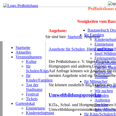
Peißnitzhaus 
Neuigkeiten vom Bau
Bautagebuch Dez
Angebote:
für Familien
Sie sind hier:
Startseite
Angebote
Kindergeburt
Einmietung
Startseite
Familiennach
Angebote für Schulen, Horte und Kitas
Aktuelles
Insel-Wildnis
Veranstaltungen
Ferienangeb
Kultur
Der Peißnitzhaus e. V. bietet Projekte u
Puppentheat
für
Hortgruppen und anderen Gruppen an.
Tag der Stad
Schulen/Kitas
Auf Anfrage können wir Angebote für ein
Wintercafé
für
meisten Angebote wird ein Teilnehmerbe
Termine
Kinder/Familien
für Mitmacher
Tag der
Sie können zusätzlich das Angebot des
P
Mitglied we
Stadtnatur
Wir suchen
Festival
Umweltbildungsprojekte
Spenden
Tickets
Auftreten
Gartenlokal
Termine
KiTa-, Schul- und Hortgruppen können b
Einmietung
Jobs/ Mitarbe
Umweltbildungsveranstaltungen teilneh
Kindergeburtstag
für Kitas/Schulen/