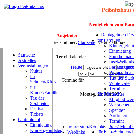
Peißnitzhaus 
Neuigkeiten vom Bau
Bautagebuch Dez
Angebote:
für Familien
Sie sind hier:
Startseite
Veranstaltungen
Kindergeburt
Einmietung
Startseite
Familiennach
Terminkalender
Aktuelles
Insel-Wildnis
Veranstaltungen
Heute
Ferienangeb
Zukünft
Kultur
Puppentheat
für
Tag der Stad
Termine für
Schulen/Kitas
Wintercafé
für
Termine
Kinder/Familien
Montag, 28. Juli 2025
für Mitmacher
Tag der
Mitglied we
Stadtnatur
Wir suchen
Festival
Spenden
Tickets
Auftreten
Gartenlokal
Termine
Einmietung
Jobs/ Mitarbe
Impressum/Kontakt
Kindergeburtstag
für Kitas/Schulen/
Weblinks