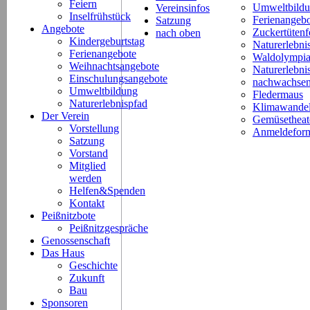
Feiern
Umweltbild
Vereinsinfos
Inselfrühstück
Ferienangeb
Satzung
Angebote
Zuckertütenf
nach oben
Kindergeburtstag
Naturerlebni
Ferienangebote
Waldolympi
Weihnachtsangebote
Naturerlebn
Einschulungsangebote
nachwachsen
Umweltbildung
Fledermaus
Naturerlebnispfad
Klimawande
Der Verein
Gemüsetheat
Vorstellung
Anmeldeform
Satzung
Vorstand
Mitglied
werden
Helfen&Spenden
Kontakt
Peißnitzbote
Peißnitzgespräche
Genossenschaft
Das Haus
Geschichte
Zukunft
Bau
Sponsoren