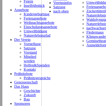
Feiern
Umweltbild
Vereinsinfos
Inselfrühstück
Ferienangeb
Satzung
Angebote
Zuckertütenf
nach oben
Kindergeburtstag
Naturerlebni
Ferienangebote
Waldolympi
Weihnachtsangebote
Naturerlebn
Einschulungsangebote
nachwachsen
Umweltbildung
Fledermaus
Naturerlebnispfad
Klimawande
Der Verein
Gemüsetheat
Vorstellung
Anmeldeform
Satzung
Vorstand
Mitglied
werden
Helfen&Spenden
Kontakt
Peißnitzbote
Peißnitzgespräche
Genossenschaft
Das Haus
Geschichte
Zukunft
Bau
Sponsoren