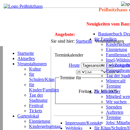
Peißnitzhaus 
Neuigkeiten vom Bau
Bautagebuch Dez
Angebote:
für Familien
Sie sind hier:
Startseite
Veranstaltungen
Kindergeburt
Einmietung
Startseite
Familiennach
Terminkalender
Aktuelles
Insel-Wildnis
Veranstaltungen
Heute
Ferienangeb
Zukünft
Kultur
Puppentheat
für
Tag der Stad
Termine für
Schulen/Kitas
Wintercafé
für
Termine
Kinder/Familien
Freitag, 25. Juli 2025
für Mitmacher
Tag der
Mitglied we
Stadtnatur
Wir suchen
Festival
Spenden
Tickets
Auftreten
Gartenlokal
Termine
Einmietung
Jobs/ Mitarbe
Impressum/Kontakt
Kindergeburtstag
für Kitas/Schulen/
Weblinks