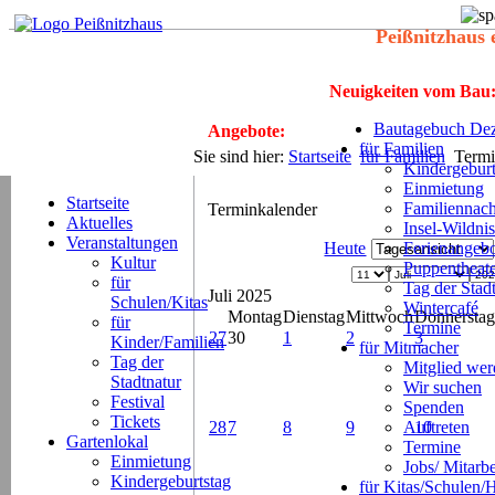
Peißnitzhaus 
Neuigkeiten vom Bau
Bautagebuch Dez
Angebote:
für Familien
Sie sind hier:
Startseite
für Familien
Termi
Kindergeburt
Einmietung
Startseite
Familiennach
Terminkalender
Aktuelles
Insel-Wildnis
Veranstaltungen
Heute
Ferienangeb
Kultur
Puppentheat
für
Tag der Stad
Juli 2025
Schulen/Kitas
Wintercafé
Montag
Dienstag
Mittwoch
Donnerstag
für
Termine
27
30
1
2
3
Kinder/Familien
für Mitmacher
Tag der
Mitglied we
Stadtnatur
Wir suchen
Festival
Spenden
Tickets
28
7
8
9
Auftreten
10
Gartenlokal
Termine
Einmietung
Jobs/ Mitarbe
Kindergeburtstag
für Kitas/Schulen/