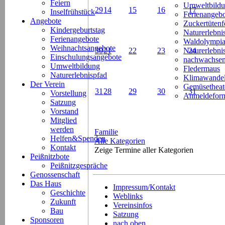
Feiern
Umweltbild
29
14
15
16
17
Inselfrühstück
Ferienangeb
Angebote
Zuckertütenf
Kindergeburtstag
Naturerlebni
Ferienangebote
Waldolympi
Weihnachtsangebote
30
21
22
23
Naturerlebn
24
Einschulungsangebote
nachwachsen
Umweltbildung
Fledermaus
Naturerlebnispfad
Klimawande
Der Verein
Gemüsetheat
31
28
29
30
31
Vorstellung
Anmeldeform
Satzung
Vorstand
Mitglied
werden
Familie
Helfen&Spenden
Alle Kategorien
Kontakt
Zeige Termine aller Kategorien
Peißnitzbote
Peißnitzgespräche
Genossenschaft
Das Haus
Impressum/Kontakt
Geschichte
Weblinks
Zukunft
Vereinsinfos
Bau
Satzung
Sponsoren
nach oben