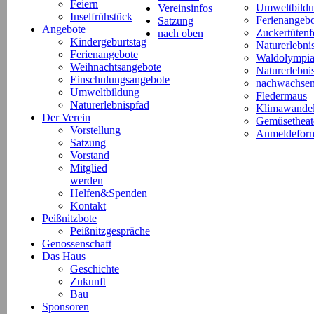
Feiern
Umweltbild
Vereinsinfos
Inselfrühstück
Ferienangeb
Satzung
Angebote
Zuckertütenf
nach oben
Kindergeburtstag
Naturerlebni
Ferienangebote
Waldolympi
Weihnachtsangebote
Naturerlebn
Einschulungsangebote
nachwachsen
Umweltbildung
Fledermaus
Naturerlebnispfad
Klimawande
Der Verein
Gemüsetheat
Vorstellung
Anmeldeform
Satzung
Vorstand
Mitglied
werden
Helfen&Spenden
Kontakt
Peißnitzbote
Peißnitzgespräche
Genossenschaft
Das Haus
Geschichte
Zukunft
Bau
Sponsoren