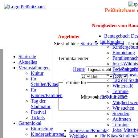
Peißnitzhaus 
Neuigkeiten vom Bau
Bautagebuch Dez
Angebote:
für Familien
Sie sind hier:
Startseite
für Familien
Termi
Kindergeburt
Einmietung
Startseite
Familiennach
Terminkalender
Aktuelles
Insel-Wildnis
Veranstaltungen
Heute
Ferienangeb
Zukünft
Kultur
Puppentheat
für
Tag der Stad
Termine für
Schulen/Kitas
Wintercafé
für
Termine
Kinder/Familien
Mittwoch, 16. Juli 2025
für Mitmacher
Tag der
Mitglied we
Stadtnatur
Wir suchen
Festival
Spenden
Tickets
Auftreten
Gartenlokal
Termine
Einmietung
Jobs/ Mitarbe
Impressum/Kontakt
Kindergeburtstag
für Kitas/Schulen/
Weblinks