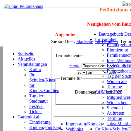
Peißnitzhaus 
Neuigkeiten vom Bau
Bautagebuch Dez
Angebote:
für Familien
Sie sind hier:
Startseite
für Familien
Termi
Kindergeburt
Einmietung
Startseite
Familiennach
Terminkalender
Aktuelles
Insel-Wildnis
Veranstaltungen
Heute
Ferienangeb
Zukünft
Kultur
Puppentheat
für
Tag der Stad
Termine für
Schulen/Kitas
Wintercafé
für
Termine
Kinder/Familien
Donnerstag, 10. Juli 2025
für Mitmacher
Tag der
Mitglied we
Stadtnatur
Wir suchen
Festival
Spenden
Tickets
Auftreten
Gartenlokal
Termine
Einmietung
Jobs/ Mitarbe
Impressum/Kontakt
Kindergeburtstag
für Kitas/Schulen/
Weblinks