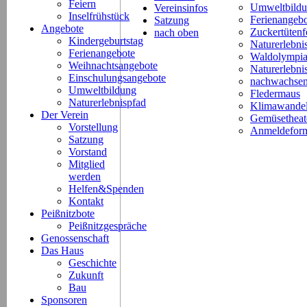
Feiern
Umweltbild
Vereinsinfos
Inselfrühstück
Ferienangeb
Satzung
Angebote
Zuckertütenf
nach oben
Kindergeburtstag
Naturerlebni
Ferienangebote
Waldolympi
Weihnachtsangebote
Naturerlebn
Einschulungsangebote
nachwachsen
Umweltbildung
Fledermaus
Naturerlebnispfad
Klimawande
Der Verein
Gemüsetheat
Vorstellung
Anmeldeform
Satzung
Vorstand
Mitglied
werden
Helfen&Spenden
Kontakt
Peißnitzbote
Peißnitzgespräche
Genossenschaft
Das Haus
Geschichte
Zukunft
Bau
Sponsoren