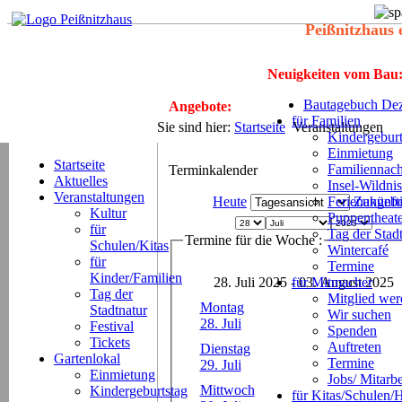
Peißnitzhaus 
Neuigkeiten vom Bau
Bautagebuch Dez
Angebote:
für Familien
Sie sind hier:
Startseite
Veranstaltungen
Kindergeburt
Einmietung
Startseite
Familiennach
Terminkalender
Aktuelles
Insel-Wildnis
Veranstaltungen
Heute
Ferienangeb
Zukünft
Kultur
Puppentheat
für
Tag der Stad
Termine für die Woche :
Schulen/Kitas
Wintercafé
für
Termine
Kinder/Familien
28. Juli 2025 - 03. August 2025
für Mitmacher
Tag der
Mitglied we
Montag
Stadtnatur
Wir suchen
28. Juli
Festival
Spenden
Tickets
Auftreten
Dienstag
Gartenlokal
Termine
29. Juli
Einmietung
Jobs/ Mitarbe
Mittwoch
Kindergeburtstag
für Kitas/Schulen/