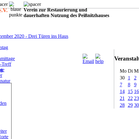
e.V.
Verein zur Restaurierung und
dauerhaften Nutzung des Peißnitzhauses
:
ember 2020 - Drei Türen ins Haus
stag
Veransta
mittage
-Treff
ote
ig
Mo
Di
M
er
30
1
2
tnatur
7
8
9
14
15
16
21
22
23
rden
28
29
30
iter
Horte