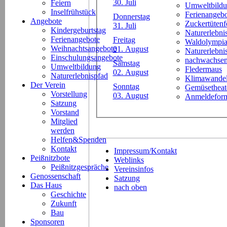
30. Juli
Feiern
Umweltbild
Inselfrühstück
Ferienangeb
Donnerstag
Angebote
Zuckertütenf
31. Juli
Kindergeburtstag
Naturerlebni
Ferienangebote
Freitag
Waldolympi
Weihnachtsangebote
01. August
Naturerlebn
Einschulungsangebote
nachwachsen
Samstag
Umweltbildung
Fledermaus
02. August
Naturerlebnispfad
Klimawande
Der Verein
Sonntag
Gemüsetheat
Vorstellung
03. August
Anmeldeform
Satzung
Vorstand
Mitglied
werden
Helfen&Spenden
Kontakt
Impressum/Kontakt
Peißnitzbote
Weblinks
Peißnitzgespräche
Vereinsinfos
Genossenschaft
Satzung
Das Haus
nach oben
Geschichte
Zukunft
Bau
Sponsoren