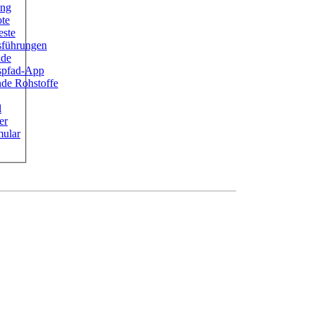
ung
ote
este
sführungen
ade
ispfad-App
de Rohstoffe
l
er
ular