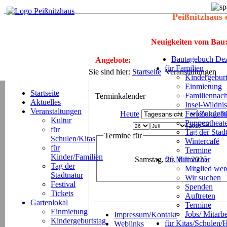
Peißnitzhaus 
Neuigkeiten vom Bau
Bautagebuch Dez
Angebote:
für Familien
Sie sind hier:
Startseite
Veranstaltungen
Kindergeburt
Einmietung
Startseite
Familiennach
Terminkalender
Aktuelles
Insel-Wildnis
Veranstaltungen
Heute
Ferienangeb
Zukünft
Kultur
Puppentheat
für
Tag der Stad
Termine für
Schulen/Kitas
Wintercafé
für
Termine
Kinder/Familien
Samstag, 26. Juli 2025
für Mitmacher
Tag der
Mitglied we
Stadtnatur
Wir suchen
Festival
Spenden
Tickets
Auftreten
Gartenlokal
Termine
Einmietung
Jobs/ Mitarbe
Impressum/Kontakt
Kindergeburtstag
für Kitas/Schulen/
Weblinks