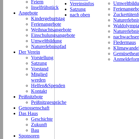
Feiern
Umweltbild
Vereinsinfos
Inselfrühstück
Ferienangeb
Satzung
Angebote
Zuckertütenf
nach oben
Kindergeburtstag
Naturerlebni
Ferienangebote
Waldolympi
Weihnachtsangebote
Naturerlebn
Einschulungsangebote
nachwachsen
Umweltbildung
Fledermaus
Naturerlebnispfad
Klimawande
Der Verein
Gemüsetheat
Vorstellung
Anmeldeform
Satzung
Vorstand
Mitglied
werden
Helfen&Spenden
Kontakt
Peißnitzbote
Peißnitzgespräche
Genossenschaft
Das Haus
Geschichte
Zukunft
Bau
Sponsoren