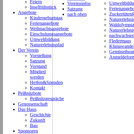
Feiern
Umweltbild
Vereinsinfos
Inselfrühstück
Ferienangeb
Satzung
Angebote
Zuckertütenf
nach oben
Kindergeburtstag
Naturerlebni
Ferienangebote
Waldolympi
Weihnachtsangebote
Naturerlebn
Einschulungsangebote
nachwachsen
Umweltbildung
Fledermaus
Naturerlebnispfad
Klimawande
Der Verein
Gemüsetheat
Vorstellung
Anmeldeform
Satzung
Vorstand
Mitglied
werden
Helfen&Spenden
Kontakt
Peißnitzbote
Peißnitzgespräche
Genossenschaft
Das Haus
Geschichte
Zukunft
Bau
Sponsoren