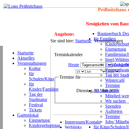
Peißnitzhaus 
Neuigkeiten vom Bau
Bautagebuch Dez
Angebote:
für Familien
Sie sind hier:
Startseite
Veranstaltungen
Kindergeburt
Einmietung
Startseite
Familiennach
Terminkalender
Aktuelles
Insel-Wildnis
Veranstaltungen
Heute
Ferienangeb
Zukünft
Kultur
Puppentheat
für
Tag der Stad
Termine für
Schulen/Kitas
Wintercafé
für
Termine
Kinder/Familien
Dienstag, 15. Juli 2025
für Mitmacher
Tag der
Mitglied we
Stadtnatur
Wir suchen
Festival
Spenden
Tickets
Auftreten
Gartenlokal
Termine
Einmietung
Jobs/ Mitarbe
Impressum/Kontakt
Kindergeburtstag
für Kitas/Schulen/
Weblinks