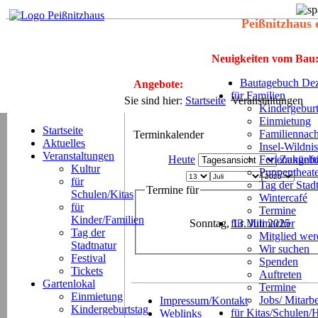
Peißnitzhaus 
Neuigkeiten vom Bau
Bautagebuch Dez
Angebote:
für Familien
Sie sind hier:
Startseite
Veranstaltungen
Kindergeburt
Einmietung
Startseite
Familiennach
Terminkalender
Aktuelles
Insel-Wildnis
Veranstaltungen
Heute
Ferienangeb
Zukünft
Kultur
Puppentheat
für
Tag der Stad
Termine für
Schulen/Kitas
Wintercafé
für
Termine
Kinder/Familien
Sonntag, 13. Juli 2025
für Mitmacher
Tag der
Mitglied we
Stadtnatur
Wir suchen
Festival
Spenden
Tickets
Auftreten
Gartenlokal
Termine
Einmietung
Jobs/ Mitarbe
Impressum/Kontakt
Kindergeburtstag
für Kitas/Schulen/
Weblinks