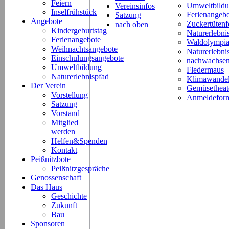
Feiern
Umweltbild
Vereinsinfos
Inselfrühstück
Ferienangeb
Satzung
Angebote
Zuckertütenf
nach oben
Kindergeburtstag
Naturerlebni
Ferienangebote
Waldolympi
Weihnachtsangebote
Naturerlebn
Einschulungsangebote
nachwachsen
Umweltbildung
Fledermaus
Naturerlebnispfad
Klimawande
Der Verein
Gemüsetheat
Vorstellung
Anmeldeform
Satzung
Vorstand
Mitglied
werden
Helfen&Spenden
Kontakt
Peißnitzbote
Peißnitzgespräche
Genossenschaft
Das Haus
Geschichte
Zukunft
Bau
Sponsoren