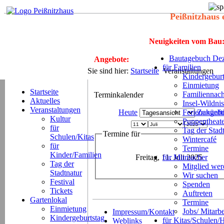
Peißnitzhaus 
Neuigkeiten vom Bau
Bautagebuch Dez
Angebote:
für Familien
Sie sind hier:
Startseite
Veranstaltungen
Kindergeburt
Einmietung
Startseite
Familiennach
Terminkalender
Aktuelles
Insel-Wildnis
Veranstaltungen
Heute
Ferienangeb
Zukünft
Kultur
Puppentheat
für
Tag der Stad
Termine für
Schulen/Kitas
Wintercafé
für
Termine
Kinder/Familien
Freitag, 11. Juli 2025
für Mitmacher
Tag der
Mitglied we
Stadtnatur
Wir suchen
Festival
Spenden
Tickets
Auftreten
Gartenlokal
Termine
Einmietung
Jobs/ Mitarbe
Impressum/Kontakt
Kindergeburtstag
für Kitas/Schulen/
Weblinks