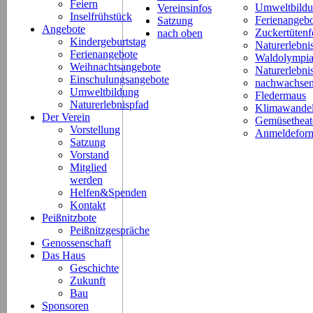
Feiern
Umweltbild
Vereinsinfos
Inselfrühstück
Ferienangeb
Satzung
Angebote
Zuckertütenf
nach oben
Kindergeburtstag
Naturerlebni
Ferienangebote
Waldolympi
Weihnachtsangebote
Naturerlebn
Einschulungsangebote
nachwachsen
Umweltbildung
Fledermaus
Naturerlebnispfad
Klimawande
Der Verein
Gemüsetheat
Vorstellung
Anmeldeform
Satzung
Vorstand
Mitglied
werden
Helfen&Spenden
Kontakt
Peißnitzbote
Peißnitzgespräche
Genossenschaft
Das Haus
Geschichte
Zukunft
Bau
Sponsoren