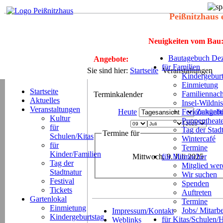
Peißnitzhaus 
Neuigkeiten vom Bau
Bautagebuch Dez
Angebote:
für Familien
Sie sind hier:
Startseite
Veranstaltungen
Kindergeburt
Einmietung
Startseite
Familiennach
Terminkalender
Aktuelles
Insel-Wildnis
Veranstaltungen
Heute
Ferienangeb
Zukünft
Kultur
Puppentheat
für
Tag der Stad
Termine für
Schulen/Kitas
Wintercafé
für
Termine
Kinder/Familien
Mittwoch, 9. Juli 2025
für Mitmacher
Tag der
Mitglied we
Stadtnatur
Wir suchen
Festival
Spenden
Tickets
Auftreten
Gartenlokal
Termine
Einmietung
Jobs/ Mitarbe
Impressum/Kontakt
Kindergeburtstag
für Kitas/Schulen/
Weblinks