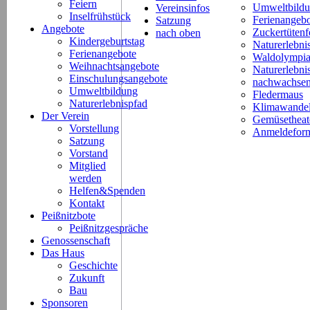
Feiern
Umweltbild
Vereinsinfos
Inselfrühstück
Ferienangeb
Satzung
Angebote
Zuckertütenf
nach oben
Kindergeburtstag
Naturerlebni
Ferienangebote
Waldolympi
Weihnachtsangebote
Naturerlebn
Einschulungsangebote
nachwachsen
Umweltbildung
Fledermaus
Naturerlebnispfad
Klimawande
Der Verein
Gemüsetheat
Vorstellung
Anmeldeform
Satzung
Vorstand
Mitglied
werden
Helfen&Spenden
Kontakt
Peißnitzbote
Peißnitzgespräche
Genossenschaft
Das Haus
Geschichte
Zukunft
Bau
Sponsoren