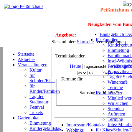
Peißnitzhaus 
Neuigkeiten vom Bau
Bautagebuch Dez
Angebote:
für Familien
Sie sind hier:
Startseite
Veranstaltungen
Kindergeburt
Einmietung
Startseite
Familiennach
Terminkalender
Aktuelles
Insel-Wildnis
Veranstaltungen
Heute
Ferienangeb
Zukünft
Kultur
Puppentheat
für
Tag der Stad
Termine für
Schulen/Kitas
Wintercafé
für
Termine
Kinder/Familien
Samstag, 5. Juli 2025
für Mitmacher
Tag der
Mitglied we
Stadtnatur
Wir suchen
Festival
Spenden
Tickets
Auftreten
Gartenlokal
Termine
Einmietung
Jobs/ Mitarbe
Impressum/Kontakt
Kindergeburtstag
für Kitas/Schulen/
Weblinks