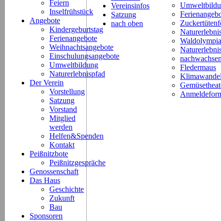
Feiern
Umweltbild
Vereinsinfos
Inselfrühstück
Ferienangeb
Satzung
Angebote
Zuckertütenf
nach oben
Kindergeburtstag
Naturerlebni
Ferienangebote
Waldolympi
Weihnachtsangebote
Naturerlebn
Einschulungsangebote
nachwachsen
Umweltbildung
Fledermaus
Naturerlebnispfad
Klimawande
Der Verein
Gemüsetheat
Vorstellung
Anmeldeform
Satzung
Vorstand
Mitglied
werden
Helfen&Spenden
Kontakt
Peißnitzbote
Peißnitzgespräche
Genossenschaft
Das Haus
Geschichte
Zukunft
Bau
Sponsoren