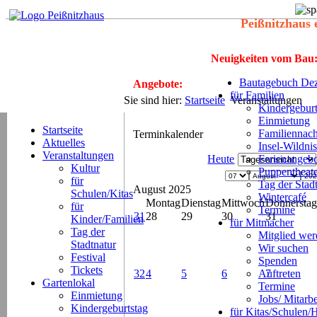
Peißnitzhaus 
Neuigkeiten vom Bau
Bautagebuch Dez
Angebote:
für Familien
Sie sind hier:
Startseite
Veranstaltungen
Kindergeburt
Einmietung
Startseite
Familiennach
Terminkalender
Aktuelles
Insel-Wildnis
Veranstaltungen
Heute
Ferienangeb
Kultur
Puppentheat
für
Tag der Stad
August 2025
Schulen/Kitas
Wintercafé
Montag
Dienstag
Mittwoch
Donnerstag
für
Termine
31
28
29
30
31
Kinder/Familien
für Mitmacher
Tag der
Mitglied we
Stadtnatur
Wir suchen
Festival
Spenden
Tickets
32
4
5
6
Auftreten
7
Gartenlokal
Termine
Einmietung
Jobs/ Mitarbe
Kindergeburtstag
für Kitas/Schulen/