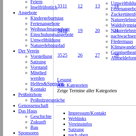
Feiern
Umweltbild
33
11
12
13
14
Inselfrühstück
Ferienangeb
Angebote
Zuckertütenf
Kindergeburtstag
Naturerlebni
Ferienangebote
Waldolympi
Weihnachtsangebote
34
18
19
20
Naturerlebn
21
Einschulungsangebote
nachwachsen
Umweltbildung
Fledermaus
Naturerlebnispfad
Klimawande
Der Verein
Gemüsetheat
35
25
26
27
28
Vorstellung
Anmeldeform
Satzung
Vorstand
Mitglied
werden
Lesung
Helfen&Spenden
Alle Kategorien
Kontakt
Zeige Termine aller Kategorien
Peißnitzbote
Peißnitzgespräche
Genossenschaft
Das Haus
Impressum/Kontakt
Geschichte
Weblinks
Zukunft
Vereinsinfos
Bau
Satzung
Sponsoren
nach oben