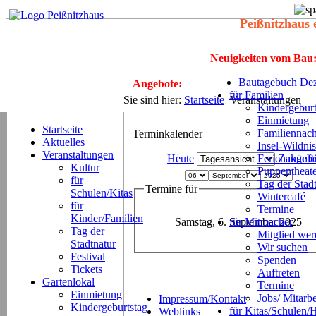
Peißnitzhaus 
Neuigkeiten vom Bau
Bautagebuch Dez
Angebote:
für Familien
Sie sind hier:
Startseite
Veranstaltungen
Kindergeburt
Einmietung
Startseite
Familiennach
Terminkalender
Aktuelles
Insel-Wildnis
Veranstaltungen
Heute
Ferienangeb
Zukünft
Kultur
Puppentheat
für
Tag der Stad
Termine für
Schulen/Kitas
Wintercafé
für
Termine
Kinder/Familien
Samstag, 6. September 2025
für Mitmacher
Tag der
Mitglied we
Stadtnatur
Wir suchen
Festival
Spenden
Tickets
Auftreten
Gartenlokal
Termine
Einmietung
Jobs/ Mitarbe
Impressum/Kontakt
Kindergeburtstag
für Kitas/Schulen/
Weblinks