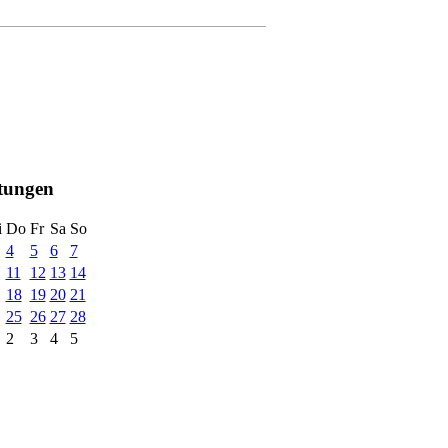
ltungen
i
Do
Fr
Sa
So
4
5
6
7
11
12
13
14
18
19
20
21
25
26
27
28
2
3
4
5