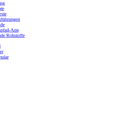
ung
ote
este
sführungen
ade
ispfad-App
de Rohstoffe
l
er
ular