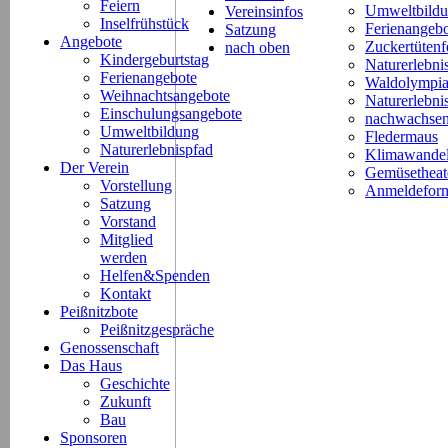
Feiern
Umweltbild
Vereinsinfos
Inselfrühstück
Ferienangeb
Satzung
Angebote
Zuckertütenf
nach oben
Kindergeburtstag
Naturerlebni
Ferienangebote
Waldolympi
Weihnachtsangebote
Naturerlebn
Einschulungsangebote
nachwachsen
Umweltbildung
Fledermaus
Naturerlebnispfad
Klimawande
Der Verein
Gemüsetheat
Vorstellung
Anmeldeform
Satzung
Vorstand
Mitglied
werden
Helfen&Spenden
Kontakt
Peißnitzbote
Peißnitzgespräche
Genossenschaft
Das Haus
Geschichte
Zukunft
Bau
Sponsoren