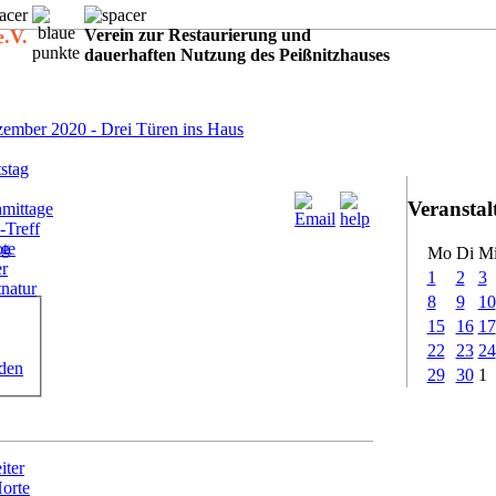
e.V.
Verein zur Restaurierung und
dauerhaften Nutzung des Peißnitzhauses
:
ember 2020 - Drei Türen ins Haus
stag
Veransta
mittage
-Treff
ote
ig
Mo
Di
M
er
1
2
3
tnatur
8
9
10
15
16
17
22
23
24
rden
29
30
1
iter
Horte