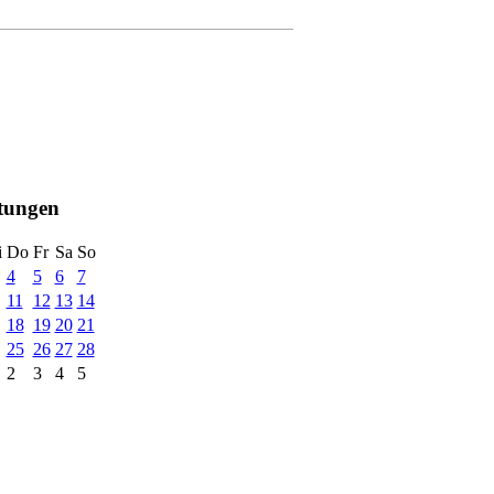
ltungen
i
Do
Fr
Sa
So
4
5
6
7
11
12
13
14
18
19
20
21
25
26
27
28
2
3
4
5