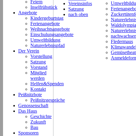
Feiern
Umweltbild
Vereinsinfos
Inselfrühstück
Ferienangeb
Satzung
Angebote
Zuckertütenf
nach oben
Kindergeburtstag
Naturerlebni
Ferienangebote
Waldolympi
Weihnachtsangebote
Naturerlebn
Einschulungsangebote
nachwachsen
Umweltbildung
Fledermaus
Naturerlebnispfad
Klimawande
Der Verein
Gemüsetheat
Vorstellung
Anmeldeform
Satzung
Vorstand
Mitglied
werden
Helfen&Spenden
Kontakt
Peißnitzbote
Peißnitzgespräche
Genossenschaft
Das Haus
Geschichte
Zukunft
Bau
Sponsoren