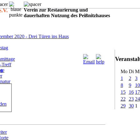
e.V.
Verein zur Restaurierung und
dauerhaften Nutzung des Peißnitzhauses
:
ember 2020 - Drei Türen ins Haus
stag
Veransta
mittage
-Treff
ote
ig
Mo
Di
M
er
1
2
3
tnatur
8
9
10
15
16
17
22
23
24
rden
29
30
1
iter
Horte