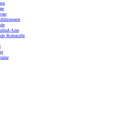
ung
ote
este
sführungen
ade
ispfad-App
de Rohstoffe
l
er
ular