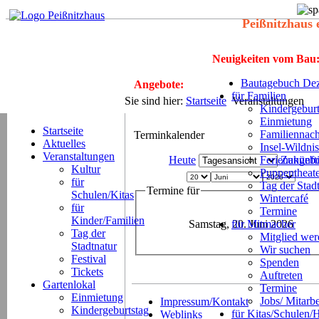
Peißnitzhaus 
Neuigkeiten vom Bau
Bautagebuch Dez
Angebote:
für Familien
Sie sind hier:
Startseite
Veranstaltungen
Kindergeburt
Einmietung
Startseite
Familiennach
Terminkalender
Aktuelles
Insel-Wildnis
Veranstaltungen
Heute
Ferienangeb
Zukünft
Kultur
Puppentheat
für
Tag der Stad
Termine für
Schulen/Kitas
Wintercafé
für
Termine
Kinder/Familien
Samstag, 20. Juni 2026
für Mitmacher
Tag der
Mitglied we
Stadtnatur
Wir suchen
Festival
Spenden
Tickets
Auftreten
Gartenlokal
Termine
Einmietung
Jobs/ Mitarbe
Impressum/Kontakt
Kindergeburtstag
für Kitas/Schulen/
Weblinks