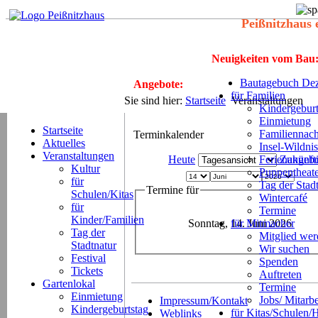
Peißnitzhaus 
Neuigkeiten vom Bau
Bautagebuch Dez
Angebote:
für Familien
Sie sind hier:
Startseite
Veranstaltungen
Kindergeburt
Einmietung
Startseite
Familiennach
Terminkalender
Aktuelles
Insel-Wildnis
Veranstaltungen
Heute
Ferienangeb
Zukünft
Kultur
Puppentheat
für
Tag der Stad
Termine für
Schulen/Kitas
Wintercafé
für
Termine
Kinder/Familien
Sonntag, 14. Juni 2026
für Mitmacher
Tag der
Mitglied we
Stadtnatur
Wir suchen
Festival
Spenden
Tickets
Auftreten
Gartenlokal
Termine
Einmietung
Jobs/ Mitarbe
Impressum/Kontakt
Kindergeburtstag
für Kitas/Schulen/
Weblinks