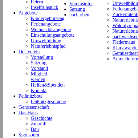
Feiern
Umweltbild
Vereinsinfos
Inselfrühstück
Ferienangeb
Satzung
Angebote
Zuckertütenf
nach oben
Kindergeburtstag
Naturerlebni
Ferienangebote
Waldolympi
Weihnachtsangebote
Naturerlebn
Einschulungsangebote
nachwachsen
Umweltbildung
Fledermaus
Naturerlebnispfad
Klimawande
Der Verein
Gemüsetheat
Vorstellung
Anmeldeform
Satzung
Vorstand
Mitglied
werden
Helfen&Spenden
Kontakt
Peißnitzbote
Peißnitzgespräche
Genossenschaft
Das Haus
Geschichte
Zukunft
Bau
Sponsoren