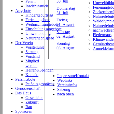
30. Juli
Feiern
Umweltbild
Inselfrühstück
Ferienangeb
Donnerstag
Angebote
Zuckertütenf
31. Juli
Kindergeburtstag
Naturerlebni
Ferienangebote
Freitag
Waldolympi
Weihnachtsangebote
01. August
Naturerlebn
Einschulungsangebote
nachwachsen
Samstag
Umweltbildung
Fledermaus
02. August
Naturerlebnispfad
Klimawande
Der Verein
Sonntag
Gemüsetheat
Vorstellung
03. August
Anmeldeform
Satzung
Vorstand
Mitglied
werden
Helfen&Spenden
Kontakt
Impressum/Kontakt
Peißnitzbote
Weblinks
Peißnitzgespräche
Vereinsinfos
Genossenschaft
Satzung
Das Haus
nach oben
Geschichte
Zukunft
Bau
Sponsoren