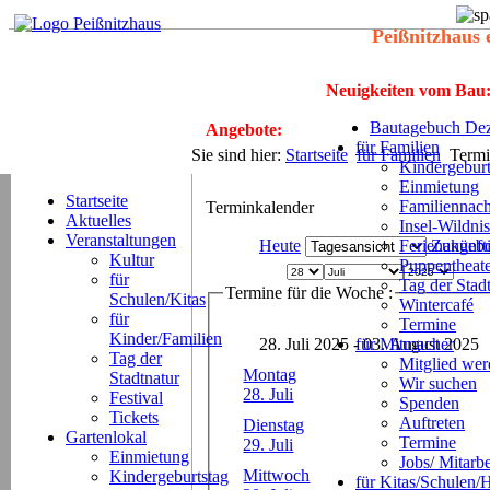
Peißnitzhaus 
Neuigkeiten vom Bau
Bautagebuch Dez
Angebote:
für Familien
Sie sind hier:
Startseite
für Familien
Termi
Kindergeburt
Einmietung
Startseite
Familiennach
Terminkalender
Aktuelles
Insel-Wildnis
Veranstaltungen
Heute
Ferienangeb
Zukünft
Kultur
Puppentheat
für
Tag der Stad
Termine für die Woche :
Schulen/Kitas
Wintercafé
für
Termine
Kinder/Familien
28. Juli 2025 - 03. August 2025
für Mitmacher
Tag der
Mitglied we
Montag
Stadtnatur
Wir suchen
28. Juli
Festival
Spenden
Tickets
Auftreten
Dienstag
Gartenlokal
Termine
29. Juli
Einmietung
Jobs/ Mitarbe
Mittwoch
Kindergeburtstag
für Kitas/Schulen/