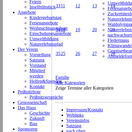
Feiern
Umweltbild
33
11
12
13
14
Inselfrühstück
Ferienangeb
Angebote
Zuckertütenf
Kindergeburtstag
Naturerlebni
Ferienangebote
Waldolympi
Weihnachtsangebote
34
18
19
20
Naturerlebn
21
Einschulungsangebote
nachwachsen
Umweltbildung
Fledermaus
Naturerlebnispfad
Klimawande
Der Verein
Gemüsetheat
35
25
26
27
28
Vorstellung
Anmeldeform
Satzung
Vorstand
Mitglied
werden
Familie
Helfen&Spenden
Alle Kategorien
Kontakt
Zeige Termine aller Kategorien
Peißnitzbote
Peißnitzgespräche
Genossenschaft
Das Haus
Impressum/Kontakt
Geschichte
Weblinks
Zukunft
Vereinsinfos
Bau
Satzung
Sponsoren
nach oben