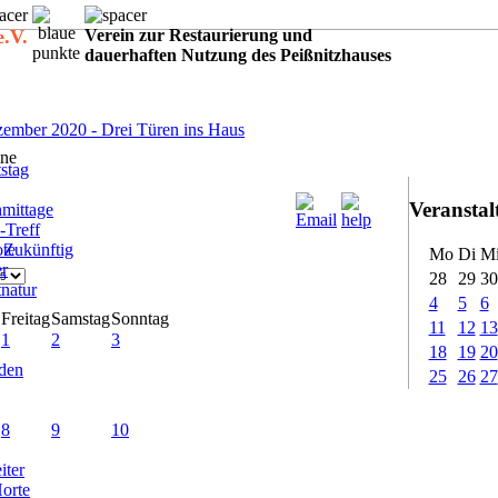
e.V.
Verein zur Restaurierung und
dauerhaften Nutzung des Peißnitzhauses
:
ember 2020 - Drei Türen ins Haus
ne
stag
Veransta
mittage
-Treff
ote
Zukünftig
Mo
Di
M
er
28
29
30
tnatur
4
5
6
Freitag
Samstag
Sonntag
11
12
13
1
2
3
18
19
20
rden
25
26
27
8
9
10
iter
Horte