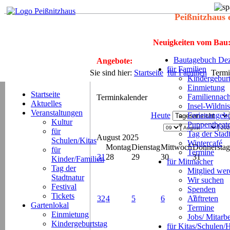
Peißnitzhaus 
Neuigkeiten vom Bau
Bautagebuch Dez
Angebote:
für Familien
Sie sind hier:
Startseite
für Familien
Termi
Kindergeburt
Einmietung
Startseite
Familiennach
Terminkalender
Aktuelles
Insel-Wildnis
Veranstaltungen
Heute
Ferienangeb
Kultur
Puppentheat
für
Tag der Stad
August 2025
Schulen/Kitas
Wintercafé
Montag
Dienstag
Mittwoch
Donnerstag
für
Termine
31
28
29
30
31
Kinder/Familien
für Mitmacher
Tag der
Mitglied we
Stadtnatur
Wir suchen
Festival
Spenden
Tickets
32
4
5
6
Auftreten
7
Gartenlokal
Termine
Einmietung
Jobs/ Mitarbe
Kindergeburtstag
für Kitas/Schulen/