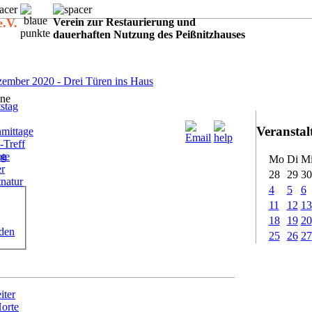
e.V.
Verein zur Restaurierung und
dauerhaften Nutzung des Peißnitzhauses
:
ember 2020 - Drei Türen ins Haus
ne
stag
Veransta
mittage
-Treff
ote
ig
Mo
Di
M
er
28
29
30
tnatur
4
5
6
11
12
13
18
19
20
rden
25
26
27
iter
Horte