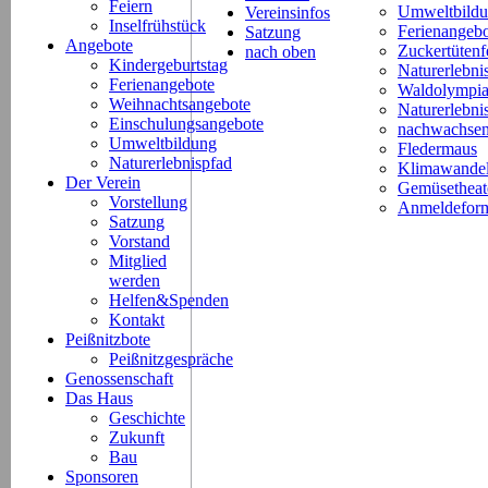
Feiern
Umweltbild
Vereinsinfos
Inselfrühstück
Ferienangeb
Satzung
Angebote
Zuckertütenf
nach oben
Kindergeburtstag
Naturerlebni
Ferienangebote
Waldolympi
Weihnachtsangebote
Naturerlebn
Einschulungsangebote
nachwachsen
Umweltbildung
Fledermaus
Naturerlebnispfad
Klimawande
Der Verein
Gemüsetheat
Vorstellung
Anmeldeform
Satzung
Vorstand
Mitglied
werden
Helfen&Spenden
Kontakt
Peißnitzbote
Peißnitzgespräche
Genossenschaft
Das Haus
Geschichte
Zukunft
Bau
Sponsoren