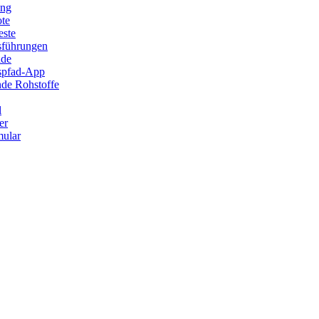
ung
ote
este
sführungen
ade
ispfad-App
de Rohstoffe
l
er
ular