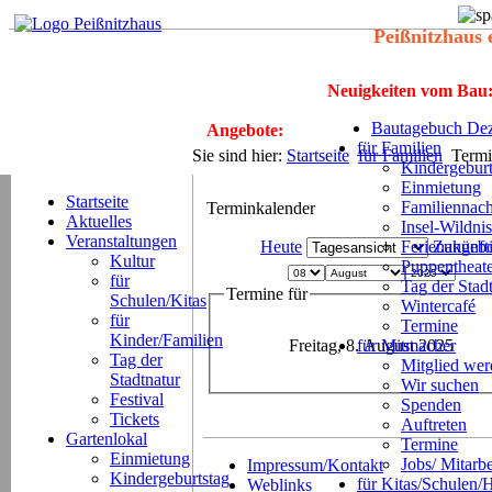
Peißnitzhaus 
Neuigkeiten vom Bau
Bautagebuch Dez
Angebote:
für Familien
Sie sind hier:
Startseite
für Familien
Termi
Kindergeburt
Einmietung
Startseite
Familiennach
Terminkalender
Aktuelles
Insel-Wildnis
Veranstaltungen
Heute
Ferienangeb
Zukünft
Kultur
Puppentheat
für
Tag der Stad
Termine für
Schulen/Kitas
Wintercafé
für
Termine
Kinder/Familien
Freitag, 8. August 2025
für Mitmacher
Tag der
Mitglied we
Stadtnatur
Wir suchen
Festival
Spenden
Tickets
Auftreten
Gartenlokal
Termine
Einmietung
Jobs/ Mitarbe
Impressum/Kontakt
Kindergeburtstag
für Kitas/Schulen/
Weblinks