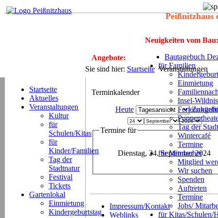
Peißnitzhaus 
Neuigkeiten vom Bau
Bautagebuch Dez
Angebote:
für Familien
Sie sind hier:
Startseite
Veranstaltungen
Kindergeburt
Einmietung
Startseite
Familiennach
Terminkalender
Aktuelles
Insel-Wildnis
Veranstaltungen
Heute
Ferienangeb
Zukünft
Kultur
Puppentheat
für
Tag der Stad
Termine für
Schulen/Kitas
Wintercafé
für
Termine
Kinder/Familien
Dienstag, 24. September 2024
für Mitmacher
Tag der
Mitglied we
Stadtnatur
Wir suchen
Festival
Spenden
Tickets
Auftreten
Gartenlokal
Termine
Einmietung
Jobs/ Mitarbe
Impressum/Kontakt
Kindergeburtstag
für Kitas/Schulen/
Weblinks