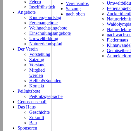
Feiern
Umweltbild
Vereinsinfos
Inselfrühstück
Ferienangeb
Satzung
Angebote
Zuckertütenf
nach oben
Kindergeburtstag
Naturerlebni
Ferienangebote
Waldolympi
Weihnachtsangebote
Naturerlebn
Einschulungsangebote
nachwachsen
Umweltbildung
Fledermaus
Naturerlebnispfad
Klimawande
Der Verein
Gemüsetheat
Vorstellung
Anmeldeform
Satzung
Vorstand
Mitglied
werden
Helfen&Spenden
Kontakt
Peißnitzbote
Peißnitzgespräche
Genossenschaft
Das Haus
Geschichte
Zukunft
Bau
Sponsoren