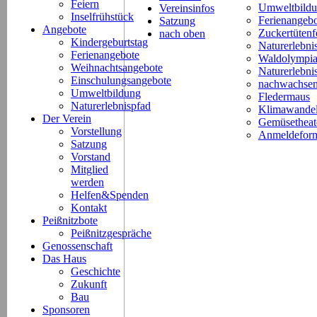
Feiern
Umweltbild
Vereinsinfos
Inselfrühstück
Ferienangeb
Satzung
Angebote
Zuckertütenf
nach oben
Kindergeburtstag
Naturerlebni
Ferienangebote
Waldolympi
Weihnachtsangebote
Naturerlebn
Einschulungsangebote
nachwachsen
Umweltbildung
Fledermaus
Naturerlebnispfad
Klimawande
Der Verein
Gemüsetheat
Vorstellung
Anmeldeform
Satzung
Vorstand
Mitglied
werden
Helfen&Spenden
Kontakt
Peißnitzbote
Peißnitzgespräche
Genossenschaft
Das Haus
Geschichte
Zukunft
Bau
Sponsoren