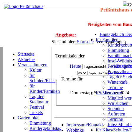
Peißnitzhaus 
Neuigkeiten vom Bau
Bautagebuch Dez
Angebote:
für Familien
Sie sind hier:
Startseite
Veranstaltungen
Kindergeburt
Einmietung
Startseite
Familiennach
Terminkalender
Aktuelles
Insel-Wildnis
Veranstaltungen
Heute
Ferienangeb
Zukünft
Kultur
Puppentheat
für
Tag der Stad
Termine für
Schulen/Kitas
Wintercafé
für
Termine
Kinder/Familien
Donnerstag, 5. September 2024
für Mitmacher
Tag der
Mitglied we
Stadtnatur
Wir suchen
Festival
Spenden
Tickets
Auftreten
Gartenlokal
Termine
Einmietung
Jobs/ Mitarbe
Impressum/Kontakt
Kindergeburtstag
für Kitas/Schulen/
Weblinks