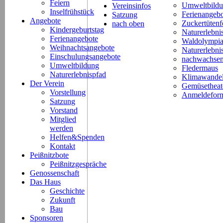
Feiern
Umweltbild
Vereinsinfos
Inselfrühstück
Ferienangeb
Satzung
Angebote
Zuckertütenf
nach oben
Kindergeburtstag
Naturerlebni
Ferienangebote
Waldolympi
Weihnachtsangebote
Naturerlebn
Einschulungsangebote
nachwachsen
Umweltbildung
Fledermaus
Naturerlebnispfad
Klimawande
Der Verein
Gemüsetheat
Vorstellung
Anmeldeform
Satzung
Vorstand
Mitglied
werden
Helfen&Spenden
Kontakt
Peißnitzbote
Peißnitzgespräche
Genossenschaft
Das Haus
Geschichte
Zukunft
Bau
Sponsoren