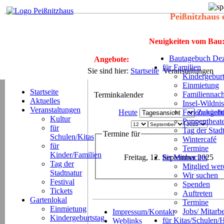
Peißnitzhaus 
Neuigkeiten vom Bau
Bautagebuch Dez
Angebote:
für Familien
Sie sind hier:
Startseite
Veranstaltungen
Kindergeburt
Einmietung
Startseite
Familiennach
Terminkalender
Aktuelles
Insel-Wildnis
Veranstaltungen
Heute
Ferienangeb
Zukünft
Kultur
Puppentheat
für
Tag der Stad
Termine für
Schulen/Kitas
Wintercafé
für
Termine
Kinder/Familien
Freitag, 12. September 2025
für Mitmacher
Tag der
Mitglied we
Stadtnatur
Wir suchen
Festival
Spenden
Tickets
Auftreten
Gartenlokal
Termine
Einmietung
Jobs/ Mitarbe
Impressum/Kontakt
Kindergeburtstag
für Kitas/Schulen/
Weblinks