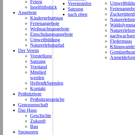
Feiern
Umweltbild
Vereinsinfos
Inselfrühstück
Ferienangeb
Satzung
Angebote
Zuckertütenf
nach oben
Kindergeburtstag
Naturerlebni
Ferienangebote
Waldolympi
Weihnachtsangebote
Naturerlebn
Einschulungsangebote
nachwachsen
Umweltbildung
Fledermaus
Naturerlebnispfad
Klimawande
Der Verein
Gemüsetheat
Vorstellung
Anmeldeform
Satzung
Vorstand
Mitglied
werden
Helfen&Spenden
Kontakt
Peißnitzbote
Peißnitzgespräche
Genossenschaft
Das Haus
Geschichte
Zukunft
Bau
Sponsoren