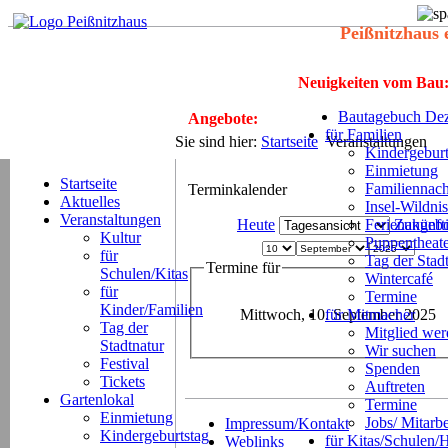
Peißnitzhaus 
Neuigkeiten vom Bau
Bautagebuch Dez
Angebote:
für Familien
Sie sind hier:
Startseite
Veranstaltungen
Kindergeburt
Einmietung
Startseite
Familiennach
Terminkalender
Aktuelles
Insel-Wildnis
Veranstaltungen
Heute
Ferienangeb
Zukünft
Kultur
Puppentheat
für
Tag der Stad
Termine für
Schulen/Kitas
Wintercafé
für
Termine
Kinder/Familien
Mittwoch, 10. September 2025
für Mitmacher
Tag der
Mitglied we
Stadtnatur
Wir suchen
Festival
Spenden
Tickets
Auftreten
Gartenlokal
Termine
Einmietung
Jobs/ Mitarbe
Impressum/Kontakt
Kindergeburtstag
für Kitas/Schulen/
Weblinks