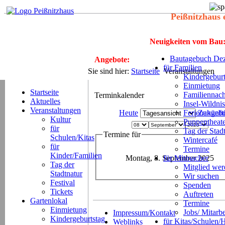
Peißnitzhaus 
Neuigkeiten vom Bau
Bautagebuch Dez
Angebote:
für Familien
Sie sind hier:
Startseite
Veranstaltungen
Kindergeburt
Einmietung
Startseite
Familiennach
Terminkalender
Aktuelles
Insel-Wildnis
Veranstaltungen
Heute
Ferienangeb
Zukünft
Kultur
Puppentheat
für
Tag der Stad
Termine für
Schulen/Kitas
Wintercafé
für
Termine
Kinder/Familien
Montag, 8. September 2025
für Mitmacher
Tag der
Mitglied we
Stadtnatur
Wir suchen
Festival
Spenden
Tickets
Auftreten
Gartenlokal
Termine
Einmietung
Jobs/ Mitarbe
Impressum/Kontakt
Kindergeburtstag
für Kitas/Schulen/
Weblinks