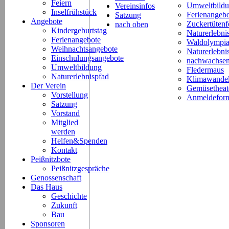
Feiern
Umweltbild
Vereinsinfos
Inselfrühstück
Ferienangeb
Satzung
Angebote
Zuckertütenf
nach oben
Kindergeburtstag
Naturerlebni
Ferienangebote
Waldolympi
Weihnachtsangebote
Naturerlebn
Einschulungsangebote
nachwachsen
Umweltbildung
Fledermaus
Naturerlebnispfad
Klimawande
Der Verein
Gemüsetheat
Vorstellung
Anmeldeform
Satzung
Vorstand
Mitglied
werden
Helfen&Spenden
Kontakt
Peißnitzbote
Peißnitzgespräche
Genossenschaft
Das Haus
Geschichte
Zukunft
Bau
Sponsoren