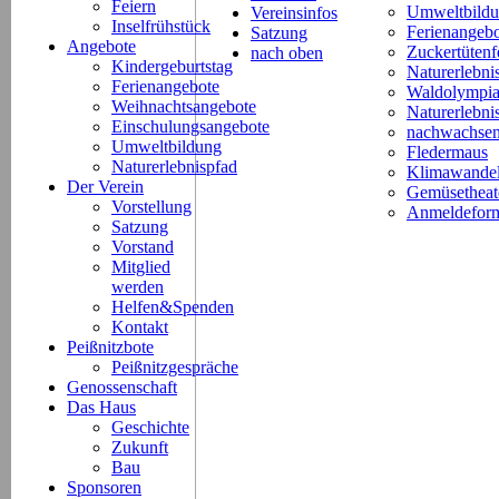
Feiern
Umweltbild
Vereinsinfos
Inselfrühstück
Ferienangeb
Satzung
Angebote
Zuckertütenf
nach oben
Kindergeburtstag
Naturerlebni
Ferienangebote
Waldolympi
Weihnachtsangebote
Naturerlebn
Einschulungsangebote
nachwachsen
Umweltbildung
Fledermaus
Naturerlebnispfad
Klimawande
Der Verein
Gemüsetheat
Vorstellung
Anmeldeform
Satzung
Vorstand
Mitglied
werden
Helfen&Spenden
Kontakt
Peißnitzbote
Peißnitzgespräche
Genossenschaft
Das Haus
Geschichte
Zukunft
Bau
Sponsoren