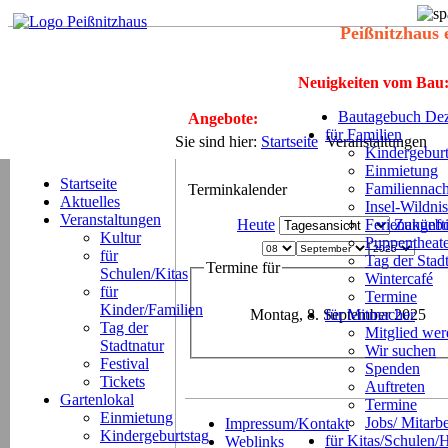
Peißnitzhaus 
Neuigkeiten vom Bau
Bautagebuch Dez
Angebote:
für Familien
Sie sind hier:
Startseite
Veranstaltungen
Kindergeburt
Einmietung
Startseite
Familiennach
Terminkalender
Aktuelles
Insel-Wildnis
Veranstaltungen
Heute
Ferienangeb
Zukünft
Kultur
Puppentheat
für
Tag der Stad
Termine für
Schulen/Kitas
Wintercafé
für
Termine
Kinder/Familien
Montag, 8. September 2025
für Mitmacher
Tag der
Mitglied we
Stadtnatur
Wir suchen
Festival
Spenden
Tickets
Auftreten
Gartenlokal
Termine
Einmietung
Jobs/ Mitarbe
Impressum/Kontakt
Kindergeburtstag
für Kitas/Schulen/
Weblinks