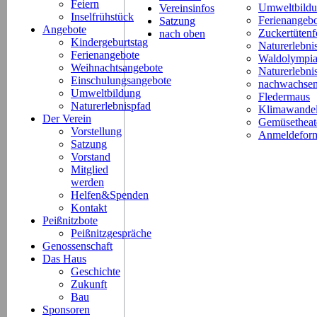
Feiern
Umweltbild
Vereinsinfos
Inselfrühstück
Ferienangeb
Satzung
Angebote
Zuckertütenf
nach oben
Kindergeburtstag
Naturerlebni
Ferienangebote
Waldolympi
Weihnachtsangebote
Naturerlebn
Einschulungsangebote
nachwachsen
Umweltbildung
Fledermaus
Naturerlebnispfad
Klimawande
Der Verein
Gemüsetheat
Vorstellung
Anmeldeform
Satzung
Vorstand
Mitglied
werden
Helfen&Spenden
Kontakt
Peißnitzbote
Peißnitzgespräche
Genossenschaft
Das Haus
Geschichte
Zukunft
Bau
Sponsoren