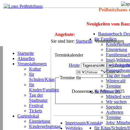
Peißnitzhaus 
Neuigkeiten vom Bau
Bautagebuch Dez
Angebote:
für Familien
Sie sind hier:
Startseite
Veranstaltungen
Kindergeburt
Einmietung
Startseite
Familiennach
Terminkalender
Aktuelles
Insel-Wildnis
Veranstaltungen
Heute
Ferienangeb
Zukünft
Kultur
Puppentheat
für
Tag der Stad
Termine für
Schulen/Kitas
Wintercafé
für
Termine
Kinder/Familien
Donnerstag, 6. Februar 2025
für Mitmacher
Tag der
Mitglied we
Stadtnatur
Wir suchen
Festival
Spenden
Tickets
Auftreten
Gartenlokal
Termine
Einmietung
Jobs/ Mitarbe
Impressum/Kontakt
Kindergeburtstag
für Kitas/Schulen/
Weblinks