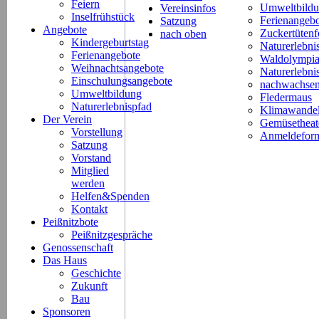
Feiern
Umweltbild
Vereinsinfos
Inselfrühstück
Ferienangeb
Satzung
Angebote
Zuckertütenf
nach oben
Kindergeburtstag
Naturerlebni
Ferienangebote
Waldolympi
Weihnachtsangebote
Naturerlebn
Einschulungsangebote
nachwachsen
Umweltbildung
Fledermaus
Naturerlebnispfad
Klimawande
Der Verein
Gemüsetheat
Vorstellung
Anmeldeform
Satzung
Vorstand
Mitglied
werden
Helfen&Spenden
Kontakt
Peißnitzbote
Peißnitzgespräche
Genossenschaft
Das Haus
Geschichte
Zukunft
Bau
Sponsoren