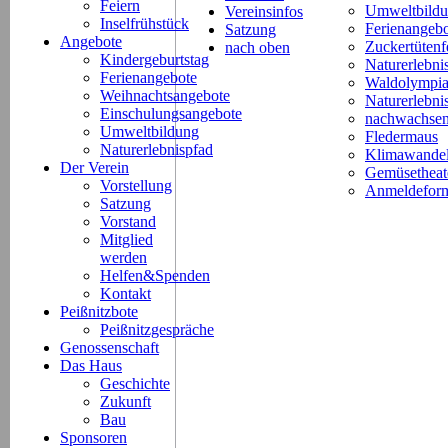
Feiern
Umweltbild
Vereinsinfos
Inselfrühstück
Ferienangeb
Satzung
Angebote
Zuckertütenf
nach oben
Kindergeburtstag
Naturerlebni
Ferienangebote
Waldolympi
Weihnachtsangebote
Naturerlebn
Einschulungsangebote
nachwachsen
Umweltbildung
Fledermaus
Naturerlebnispfad
Klimawande
Der Verein
Gemüsetheat
Vorstellung
Anmeldeform
Satzung
Vorstand
Mitglied
werden
Helfen&Spenden
Kontakt
Peißnitzbote
Peißnitzgespräche
Genossenschaft
Das Haus
Geschichte
Zukunft
Bau
Sponsoren