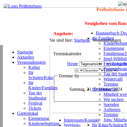
Peißnitzhaus 
Neuigkeiten vom Bau
Bautagebuch Dez
Angebote:
für Familien
Sie sind hier:
Startseite
Veranstaltungen
Kindergeburt
Einmietung
Startseite
Familiennach
Terminkalender
Aktuelles
Insel-Wildnis
Veranstaltungen
Heute
Ferienangeb
Zukünft
Kultur
Puppentheat
für
Tag der Stad
Termine für
Schulen/Kitas
Wintercafé
für
Termine
Kinder/Familien
Samstag, 21. Dezember 2024
für Mitmacher
Tag der
Mitglied we
Stadtnatur
Wir suchen
Festival
Spenden
Tickets
Auftreten
Gartenlokal
Termine
Einmietung
Jobs/ Mitarbe
Impressum/Kontakt
Kindergeburtstag
für Kitas/Schulen/
Weblinks