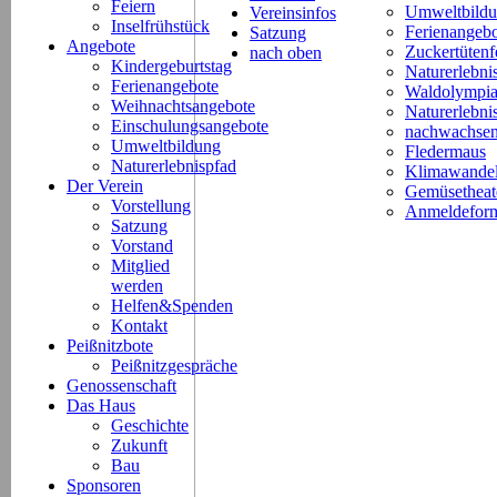
Feiern
Umweltbild
Vereinsinfos
Inselfrühstück
Ferienangeb
Satzung
Angebote
Zuckertütenf
nach oben
Kindergeburtstag
Naturerlebni
Ferienangebote
Waldolympi
Weihnachtsangebote
Naturerlebn
Einschulungsangebote
nachwachsen
Umweltbildung
Fledermaus
Naturerlebnispfad
Klimawande
Der Verein
Gemüsetheat
Vorstellung
Anmeldeform
Satzung
Vorstand
Mitglied
werden
Helfen&Spenden
Kontakt
Peißnitzbote
Peißnitzgespräche
Genossenschaft
Das Haus
Geschichte
Zukunft
Bau
Sponsoren