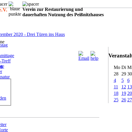
e.V.
Verein zur Restaurierung und
dauerhaften Nutzung des Peißnitzhauses
:
ember 2020 - Drei Türen ins Haus
ne
stag
Veransta
mittage
-Treff
ote
ig
Mo
Di
M
er
28
29
30
tnatur
4
5
6
11
12
13
18
19
20
rden
25
26
27
iter
Horte