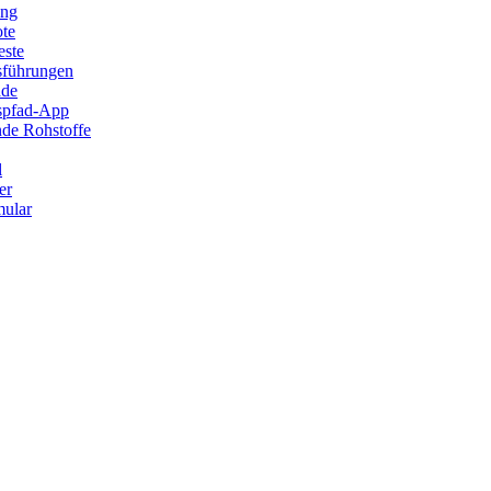
ung
ote
este
sführungen
ade
ispfad-App
de Rohstoffe
l
er
ular