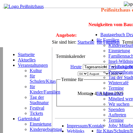
Peißnitzhaus 
Neuigkeiten vom Bau
Bautagebuch Dez
Angebote:
für Familien
Sie sind hier:
Startseite
für Familien
Termi
Kindergeburt
Einmietung
Startseite
Familiennach
Terminkalender
Aktuelles
Insel-Wildnis
Veranstaltungen
Heute
Ferienangeb
Zukünft
Kultur
Puppentheat
für
Tag der Stad
Termine für
Schulen/Kitas
Wintercafé
für
Termine
Kinder/Familien
Montag, 4. August 2025
für Mitmacher
Tag der
Mitglied we
Stadtnatur
Wir suchen
Festival
Spenden
Tickets
Auftreten
Gartenlokal
Termine
Einmietung
Jobs/ Mitarbe
Impressum/Kontakt
Kindergeburtstag
für Kitas/Schulen/
Weblinks