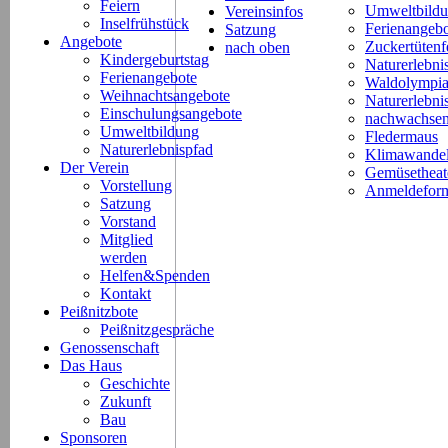
Feiern
Umweltbild
Vereinsinfos
Inselfrühstück
Ferienangeb
Satzung
Angebote
Zuckertütenf
nach oben
Kindergeburtstag
Naturerlebni
Ferienangebote
Waldolympi
Weihnachtsangebote
Naturerlebn
Einschulungsangebote
nachwachsen
Umweltbildung
Fledermaus
Naturerlebnispfad
Klimawande
Der Verein
Gemüsetheat
Vorstellung
Anmeldeform
Satzung
Vorstand
Mitglied
werden
Helfen&Spenden
Kontakt
Peißnitzbote
Peißnitzgespräche
Genossenschaft
Das Haus
Geschichte
Zukunft
Bau
Sponsoren