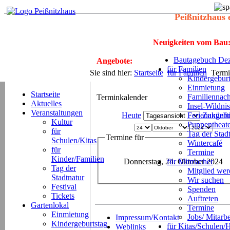
Peißnitzhaus 
Neuigkeiten vom Bau
Bautagebuch Dez
Angebote:
für Familien
Sie sind hier:
Startseite
für Familien
Termi
Kindergeburt
Einmietung
Startseite
Familiennach
Terminkalender
Aktuelles
Insel-Wildnis
Veranstaltungen
Heute
Ferienangeb
Zukünft
Kultur
Puppentheat
für
Tag der Stad
Termine für
Schulen/Kitas
Wintercafé
für
Termine
Kinder/Familien
Donnerstag, 24. Oktober 2024
für Mitmacher
Tag der
Mitglied we
Stadtnatur
Wir suchen
Festival
Spenden
Tickets
Auftreten
Gartenlokal
Termine
Einmietung
Jobs/ Mitarbe
Impressum/Kontakt
Kindergeburtstag
für Kitas/Schulen/
Weblinks