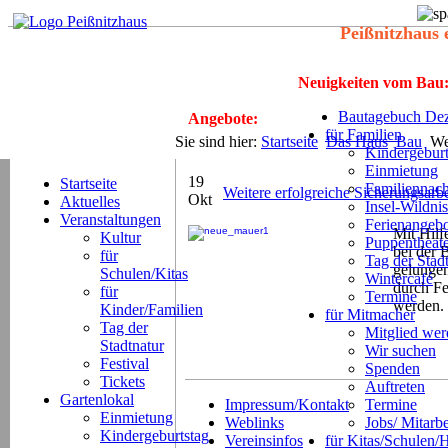
Peißnitzhaus 
Neuigkeiten vom Bau
Bautagebuch Dez
Angebote:
für Familien
Sie sind hier:
Startseite
Das Haus
Bau
Wei
Kindergeburt
Einmietung
19
Startseite
Familiennach
Weitere erfolgreiche Sicherungsar
Okt
Aktuelles
Insel-Wildnis
Veranstaltungen
Ferienangeb
Mit Hilf
Kultur
Puppentheat
bei der 
für
Tag der Stad
gelungen
Schulen/Kitas
Wintercafé
durch Fe
für
Termine
werden.
Kinder/Familien
für Mitmacher
Tag der
Mitglied we
Stadtnatur
Wir suchen
Festival
Spenden
Tickets
Auftreten
Gartenlokal
Impressum/Kontakt
Termine
Einmietung
Weblinks
Jobs/ Mitarbe
Kindergeburtstag
Vereinsinfos
für Kitas/Schulen/