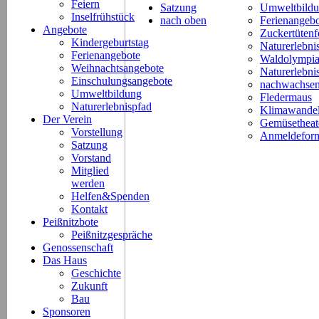
Feiern
Satzung
Umweltbild
Inselfrühstück
nach oben
Ferienangeb
Angebote
Zuckertütenf
Kindergeburtstag
Naturerlebni
Ferienangebote
Waldolympi
Weihnachtsangebote
Naturerlebn
Einschulungsangebote
nachwachsen
Umweltbildung
Fledermaus
Naturerlebnispfad
Klimawande
Der Verein
Gemüsetheat
Vorstellung
Anmeldeform
Satzung
Vorstand
Mitglied
werden
Helfen&Spenden
Kontakt
Peißnitzbote
Peißnitzgespräche
Genossenschaft
Das Haus
Geschichte
Zukunft
Bau
Sponsoren