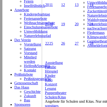
Feiern
Umweltbild
20
11
12
13
14
Inselfrühstück
Ferienangeb
Angebote
Zuckertütenf
Kindergeburtstag
Naturerlebni
Ferienangebote
Waldolympi
Weihnachtsangebote
21
18
19
20
Naturerlebn
21
Einschulungsangebote
nachwachsen
Umweltbildung
Fledermaus
Naturerlebnispfad
Klimawande
Der Verein
Gemüsetheat
22
25
26
27
28
Vorstellung
Anmeldeform
Satzung
Vorstand
Mitglied
werden
Ausstellung
Helfen&Spenden
Familie
Kontakt
Hörspiel
Peißnitzbote
Kinder
Peißnitzgespräche
Kino
Genossenschaft
Konzert
Das Haus
Lesung
Geschichte
Puppentheater
Zukunft
Schulen/Kitas
Bau
Angebote für Schulen und Kitas. Nur m
Sponsoren
sonstiges