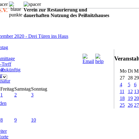
e.V.
Verein zur Restaurierung und
dauerhaften Nutzung des Peißnitzhauses
:
ember 2020 - Drei Türen ins Haus
stag
Veransta
mittage
-Treff
ote
Zukünftig
Mo
Di
M
er
27
28
29
tnatur
4
5
6
Freitag
Samstag
Sonntag
11
12
13
1
2
3
18
19
20
rden
25
26
27
8
9
10
iter
Horte