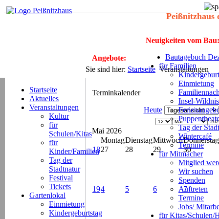
Peißnitzhaus 
Neuigkeiten vom Bau
Bautagebuch Dez
Angebote:
für Familien
Sie sind hier:
Startseite
Veranstaltungen
Kindergeburt
Einmietung
Startseite
Familiennach
Terminkalender
Aktuelles
Insel-Wildnis
Veranstaltungen
Heute
Ferienangeb
Kultur
Puppentheat
für
Tag der Stad
Mai 2026
Schulen/Kitas
Wintercafé
Montag
Dienstag
Mittwoch
Donnerstag
für
Termine
18
27
28
29
30
Kinder/Familien
für Mitmacher
Tag der
Mitglied we
Stadtnatur
Wir suchen
Festival
Spenden
Tickets
19
4
5
6
Auftreten
7
Gartenlokal
Termine
Einmietung
Jobs/ Mitarbe
Kindergeburtstag
für Kitas/Schulen/