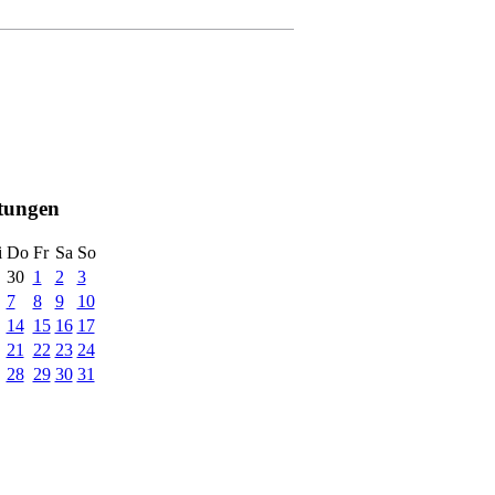
ltungen
i
Do
Fr
Sa
So
30
1
2
3
7
8
9
10
14
15
16
17
21
22
23
24
28
29
30
31