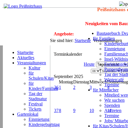
Peißnitzhaus 
Neuigkeiten vom Bau
Bautagebuch Dez
Angebote:
für Familien
Sie sind hier:
Startseite
Veranstaltungen
Kindergeburt
Einmietung
Startseite
Familiennach
Terminkalender
Aktuelles
Insel-Wildnis
Veranstaltungen
Heute
Ferienangeb
Kultur
Puppentheat
für
Tag der Stad
September 2025
Schulen/Kitas
Wintercafé
Montag
Dienstag
Mittwoch
Donnerstag
für
Termine
36
1
2
3
4
Kinder/Familien
für Mitmacher
Tag der
Mitglied we
Stadtnatur
Wir suchen
Festival
Spenden
Tickets
37
8
9
10
Auftreten
11
Gartenlokal
Termine
Einmietung
Jobs/ Mitarbe
Kindergeburtstag
für Kitas/Schulen/