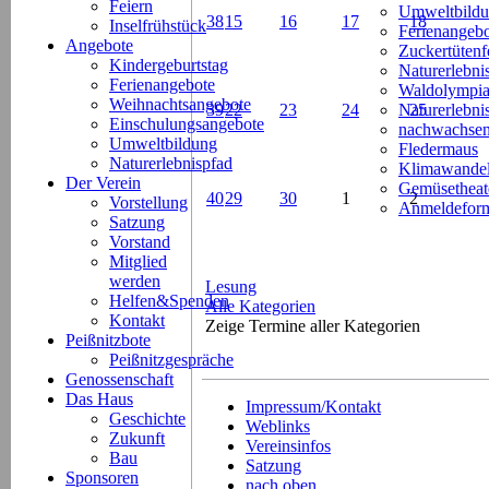
Feiern
Umweltbild
38
15
16
17
18
Inselfrühstück
Ferienangeb
Angebote
Zuckertütenf
Kindergeburtstag
Naturerlebni
Ferienangebote
Waldolympi
Weihnachtsangebote
39
22
23
24
Naturerlebn
25
Einschulungsangebote
nachwachsen
Umweltbildung
Fledermaus
Naturerlebnispfad
Klimawande
Der Verein
Gemüsetheat
40
29
30
1
2
Vorstellung
Anmeldeform
Satzung
Vorstand
Mitglied
werden
Lesung
Helfen&Spenden
Alle Kategorien
Kontakt
Zeige Termine aller Kategorien
Peißnitzbote
Peißnitzgespräche
Genossenschaft
Das Haus
Impressum/Kontakt
Geschichte
Weblinks
Zukunft
Vereinsinfos
Bau
Satzung
Sponsoren
nach oben