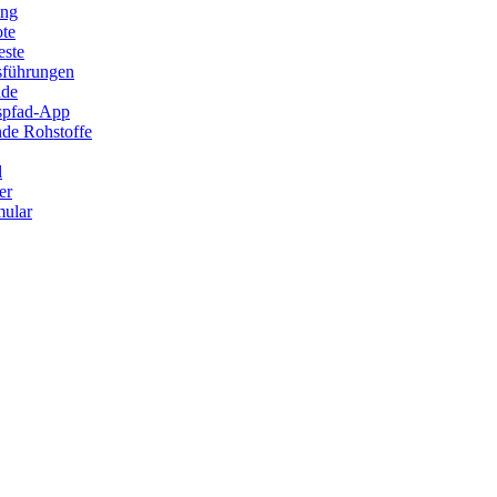
ung
ote
este
sführungen
ade
ispfad-App
de Rohstoffe
l
er
ular