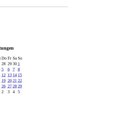
ltungen
i
Do
Fr
Sa
So
28
29
30
1
5
6
7
8
12
13
14
15
19
20
21
22
26
27
28
29
2
3
4
5