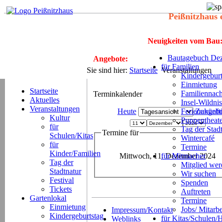
Peißnitzhaus 
Neuigkeiten vom Bau
Bautagebuch Dez
Angebote:
für Familien
Sie sind hier:
Startseite
Veranstaltungen
Kindergeburt
Einmietung
Startseite
Familiennach
Terminkalender
Aktuelles
Insel-Wildnis
Veranstaltungen
Heute
Ferienangeb
Zukünft
Kultur
Puppentheat
für
Tag der Stad
Termine für
Schulen/Kitas
Wintercafé
für
Termine
Kinder/Familien
Mittwoch, 11. Dezember 2024
für Mitmacher
Tag der
Mitglied we
Stadtnatur
Wir suchen
Festival
Spenden
Tickets
Auftreten
Gartenlokal
Termine
Einmietung
Jobs/ Mitarbe
Impressum/Kontakt
Kindergeburtstag
für Kitas/Schulen/
Weblinks