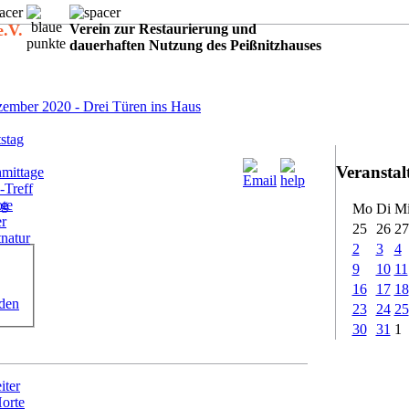
e.V.
Verein zur Restaurierung und
dauerhaften Nutzung des Peißnitzhauses
:
ember 2020 - Drei Türen ins Haus
stag
Veransta
mittage
-Treff
ote
ig
Mo
Di
M
er
25
26
27
tnatur
2
3
4
9
10
11
16
17
18
rden
23
24
25
30
31
1
iter
Horte