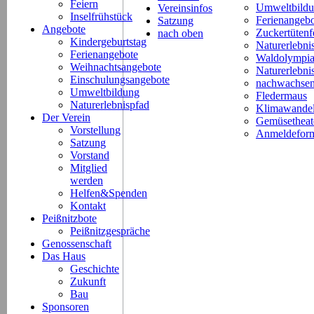
Feiern
Umweltbild
Vereinsinfos
Inselfrühstück
Ferienangeb
Satzung
Angebote
Zuckertütenf
nach oben
Kindergeburtstag
Naturerlebni
Ferienangebote
Waldolympi
Weihnachtsangebote
Naturerlebn
Einschulungsangebote
nachwachsen
Umweltbildung
Fledermaus
Naturerlebnispfad
Klimawande
Der Verein
Gemüsetheat
Vorstellung
Anmeldeform
Satzung
Vorstand
Mitglied
werden
Helfen&Spenden
Kontakt
Peißnitzbote
Peißnitzgespräche
Genossenschaft
Das Haus
Geschichte
Zukunft
Bau
Sponsoren