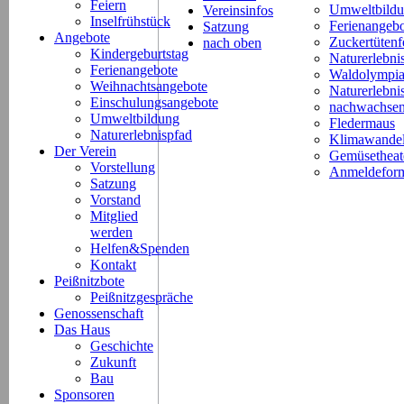
Feiern
Umweltbild
Vereinsinfos
Inselfrühstück
Ferienangeb
Satzung
Angebote
Zuckertütenf
nach oben
Kindergeburtstag
Naturerlebni
Ferienangebote
Waldolympi
Weihnachtsangebote
Naturerlebn
Einschulungsangebote
nachwachsen
Umweltbildung
Fledermaus
Naturerlebnispfad
Klimawande
Der Verein
Gemüsetheat
Vorstellung
Anmeldeform
Satzung
Vorstand
Mitglied
werden
Helfen&Spenden
Kontakt
Peißnitzbote
Peißnitzgespräche
Genossenschaft
Das Haus
Geschichte
Zukunft
Bau
Sponsoren