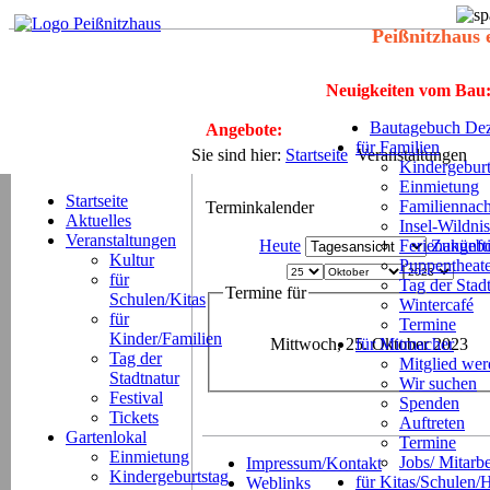
Peißnitzhaus 
Neuigkeiten vom Bau
Bautagebuch Dez
Angebote:
für Familien
Sie sind hier:
Startseite
Veranstaltungen
Kindergeburt
Einmietung
Startseite
Familiennach
Terminkalender
Aktuelles
Insel-Wildnis
Veranstaltungen
Heute
Ferienangeb
Zukünft
Kultur
Puppentheat
für
Tag der Stad
Termine für
Schulen/Kitas
Wintercafé
für
Termine
Kinder/Familien
Mittwoch, 25. Oktober 2023
für Mitmacher
Tag der
Mitglied we
Stadtnatur
Wir suchen
Festival
Spenden
Tickets
Auftreten
Gartenlokal
Termine
Einmietung
Jobs/ Mitarbe
Impressum/Kontakt
Kindergeburtstag
für Kitas/Schulen/
Weblinks