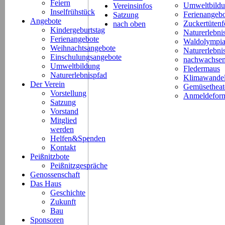
Feiern
Umweltbild
Vereinsinfos
Inselfrühstück
Ferienangeb
Satzung
Angebote
Zuckertütenf
nach oben
Kindergeburtstag
Naturerlebni
Ferienangebote
Waldolympi
Weihnachtsangebote
Naturerlebn
Einschulungsangebote
nachwachsen
Umweltbildung
Fledermaus
Naturerlebnispfad
Klimawande
Der Verein
Gemüsetheat
Vorstellung
Anmeldeform
Satzung
Vorstand
Mitglied
werden
Helfen&Spenden
Kontakt
Peißnitzbote
Peißnitzgespräche
Genossenschaft
Das Haus
Geschichte
Zukunft
Bau
Sponsoren