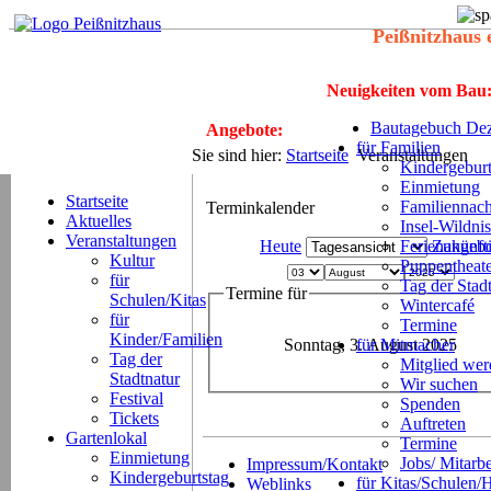
Peißnitzhaus 
Neuigkeiten vom Bau
Bautagebuch Dez
Angebote:
für Familien
Sie sind hier:
Startseite
Veranstaltungen
Kindergeburt
Einmietung
Startseite
Familiennach
Terminkalender
Aktuelles
Insel-Wildnis
Veranstaltungen
Heute
Ferienangeb
Zukünft
Kultur
Puppentheat
für
Tag der Stad
Termine für
Schulen/Kitas
Wintercafé
für
Termine
Kinder/Familien
Sonntag, 3. August 2025
für Mitmacher
Tag der
Mitglied we
Stadtnatur
Wir suchen
Festival
Spenden
Tickets
Auftreten
Gartenlokal
Termine
Einmietung
Jobs/ Mitarbe
Impressum/Kontakt
Kindergeburtstag
für Kitas/Schulen/
Weblinks